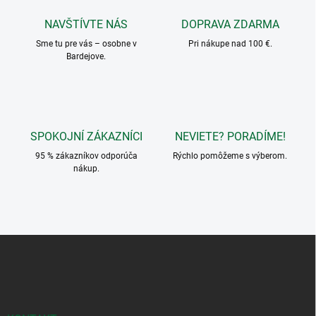
p
a
r
NAVŠTÍVTE NÁS
DOPRAVA ZDARMA
n
v
i
Sme tu pre vás – osobne v
Pri nákupe nad 100 €.
k
Bardejove.
e
y
v
ý
p
i
s
SPOKOJNÍ ZÁKAZNÍCI
NEVIETE? PORADÍME!
u
95 % zákazníkov odporúča
Rýchlo pomôžeme s výberom.
nákup.
Z
á
p
ä
t