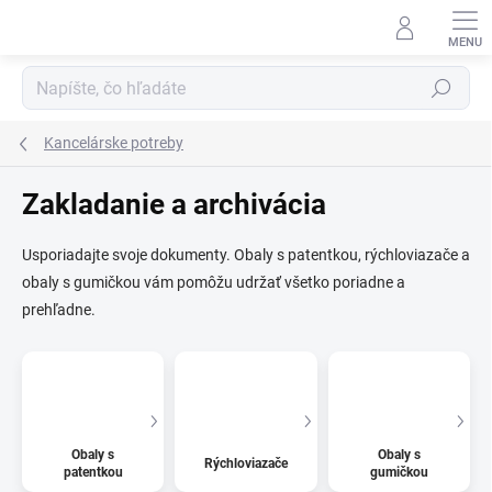
Prejsť
na
obsah
Hľadať
Kancelárske potreby
Zakladanie a archivácia
Usporiadajte svoje dokumenty. Obaly s patentkou, rýchloviazače a
obaly s gumičkou vám pomôžu udržať všetko poriadne a
prehľadne.
Obaly s
Obaly s
Rýchloviazače
patentkou
gumičkou