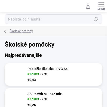
Prejsť
na
obsah
Hľadať
Školské potreby
Školské pomôcky
Najpredávanejšie
Podložka školská - PVC A4
SKLADOM
(>5 KS)
€0,43
SK Rozvrh MFP A5 mix
SKLADOM
(>5 KS)
€0,25