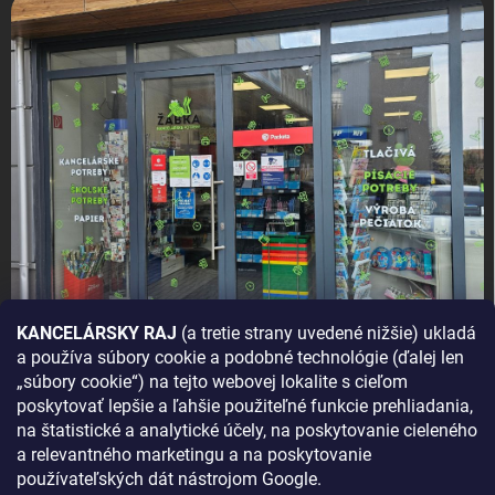
KANCELÁRSKY RAJ
(a tretie strany uvedené nižšie) ukladá
a používa súbory cookie a podobné technológie (ďalej len
AKO SA K NÁM DOSTANETE?
„súbory cookie“) na tejto webovej lokalite s cieľom
poskytovať lepšie a ľahšie použiteľné funkcie prehliadania,
na štatistické a analytické účely, na poskytovanie cieleného
a relevantného marketingu a na poskytovanie
používateľských dát nástrojom Google.