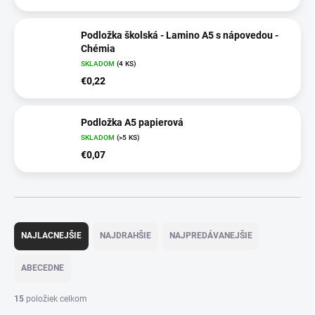
Podložka školská - Lamino A5 s nápovedou -
Chémia
SKLADOM
(4 KS)
€0,22
Podložka A5 papierová
SKLADOM
(>5 KS)
€0,07
R
a
NAJLACNEJŠIE
NAJDRAHŠIE
NAJPREDÁVANEJŠIE
d
e
ABECEDNE
n
i
15
položiek celkom
e