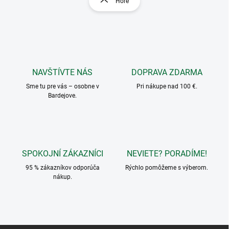
Hore
á
á
d
n
a
k
c
o
i
e
v
p
a
r
NAVŠTÍVTE NÁS
DOPRAVA ZDARMA
n
v
i
Sme tu pre vás – osobne v
Pri nákupe nad 100 €.
k
Bardejove.
e
y
v
ý
p
i
s
SPOKOJNÍ ZÁKAZNÍCI
NEVIETE? PORADÍME!
u
95 % zákazníkov odporúča
Rýchlo pomôžeme s výberom.
nákup.