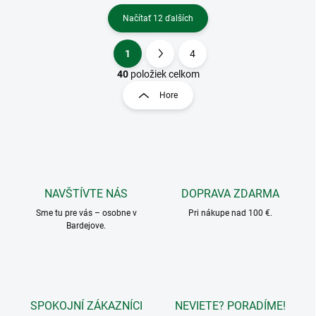
Načítať 12 ďalších
1
4
O
S
v
t
40
položiek celkom
l
r
Hore
á
á
d
n
a
k
c
o
i
e
v
p
a
r
NAVŠTÍVTE NÁS
DOPRAVA ZDARMA
n
v
i
Sme tu pre vás – osobne v
Pri nákupe nad 100 €.
k
Bardejove.
e
y
v
ý
p
i
s
SPOKOJNÍ ZÁKAZNÍCI
NEVIETE? PORADÍME!
u