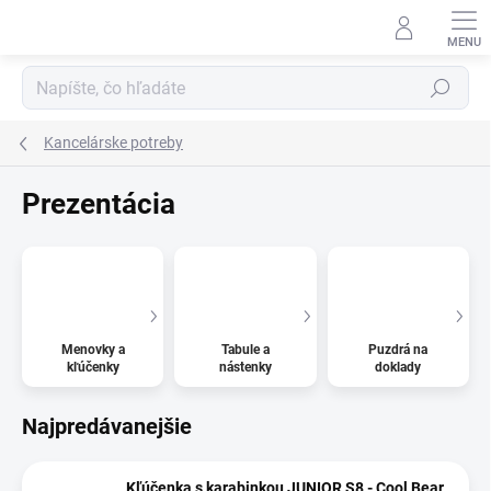
Prejsť
na
obsah
Hľadať
Kancelárske potreby
Prezentácia
Menovky a
Tabule a
Puzdrá na
kľúčenky
nástenky
doklady
Najpredávanejšie
Kľúčenka s karabinkou JUNIOR S8 - Cool Bear