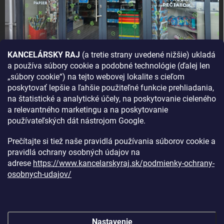
KANCELÁRSKY RAJ
(a tretie strany uvedené nižšie) ukladá
a používa súbory cookie a podobné technológie (ďalej len
AKO SA K NÁM DOSTANETE?
„súbory cookie“) na tejto webovej lokalite s cieľom
poskytovať lepšie a ľahšie použiteľné funkcie prehliadania,
na štatistické a analytické účely, na poskytovanie cieleného
a relevantného marketingu a na poskytovanie
používateľských dát nástrojom Google.
Prečítajte si tiež naše pravidlá používania súborov cookie a
pravidlá ochrany osobných údajov na
adrese
https://www.kancelarskyraj.sk/podmienky-ochrany-
osobnych-udajov/
Nastavenie