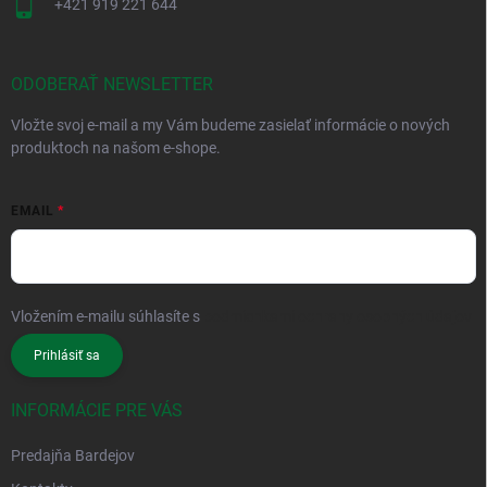
+421 919 221 644
ODOBERAŤ NEWSLETTER
Vložte svoj e-mail a my Vám budeme zasielať informácie o nových
produktoch na našom e-shope.
EMAIL
Vložením e-mailu súhlasíte s
podmienkami ochrany osobných údajov
Prihlásiť sa
INFORMÁCIE PRE VÁS
Predajňa Bardejov