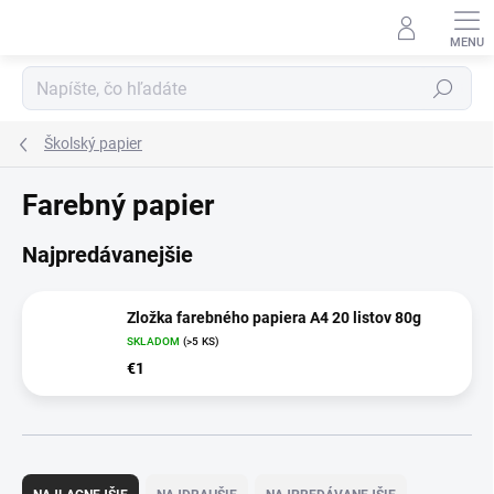
Prejsť
na
obsah
Hľadať
Školský papier
Farebný papier
Najpredávanejšie
Zložka farebného papiera A4 20 listov 80g
SKLADOM
(>5 KS)
€1
R
a