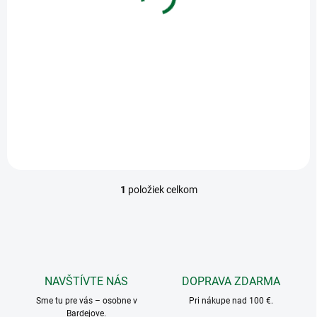
t
80g
o
v
€1
Do košíka
Kopírovací papier formátu A4,
gramáže 80g/m2
1
položiek celkom
O
v
l
á
d
a
c
NAVŠTÍVTE NÁS
DOPRAVA ZDARMA
i
Sme tu pre vás – osobne v
e
Pri nákupe nad 100 €.
Bardejove.
p