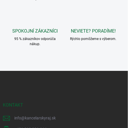
r
v
k
y
v
SPOKOJNÍ ZÁKAZNÍCI
NEVIETE? PORADÍME!
ý
p
95 % zákazníkov odporúča
Rýchlo pomôžeme s výberom.
i
nákup.
s
u
Z
á
p
ä
t
i
KONTAKT
e
info
@
kancelarskyraj.sk