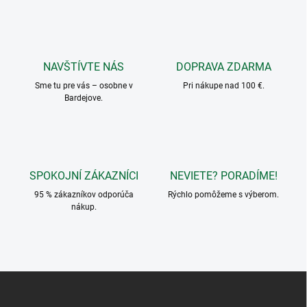
a
k
c
o
i
e
v
p
a
r
NAVŠTÍVTE NÁS
DOPRAVA ZDARMA
n
v
i
Sme tu pre vás – osobne v
Pri nákupe nad 100 €.
k
Bardejove.
e
y
v
ý
p
i
s
SPOKOJNÍ ZÁKAZNÍCI
NEVIETE? PORADÍME!
u
95 % zákazníkov odporúča
Rýchlo pomôžeme s výberom.
nákup.
Z
á