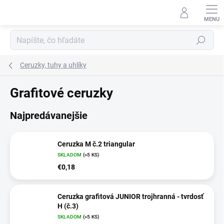
Prejsť
na
obsah
Hľadať
Ceruzky, tuhy a uhlíky
Grafitové ceruzky
Najpredávanejšie
Ceruzka M č.2 triangular
SKLADOM
(>5 KS)
€0,18
Ceruzka grafitová JUNIOR trojhranná - tvrdosť
H (č.3)
SKLADOM
(>5 KS)