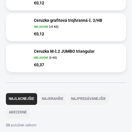
€0,12
Ceruzka grafitová trojhranná č. 2/HB
SKLADOM
(>5 KS)
€0,12
Ceruzka M č.2 JUMBO triangular
SKLADOM
(3 KS)
€0,37
R
a
NAJLACNEJŠIE
NAJDRAHŠIE
NAJPREDÁVANEJŠIE
d
e
ABECEDNE
n
i
20
položiek celkom
e