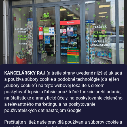
KANCELÁRSKY RAJ
(a tretie strany uvedené nižšie) ukladá
a používa súbory cookie a podobné technológie (ďalej len
AKO SA K NÁM DOSTANETE?
„súbory cookie“) na tejto webovej lokalite s cieľom
poskytovať lepšie a ľahšie použiteľné funkcie prehliadania,
na štatistické a analytické účely, na poskytovanie cieleného
a relevantného marketingu a na poskytovanie
používateľských dát nástrojom Google.
Prečítajte si tiež naše pravidlá používania súborov cookie a