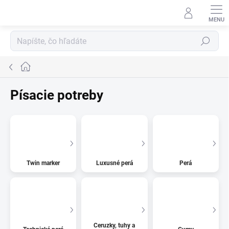
Prejsť
na
obsah
Hľadať
Domov
Písacie potreby
Twin marker
Luxusné perá
Perá
Ceruzky, tuhy a