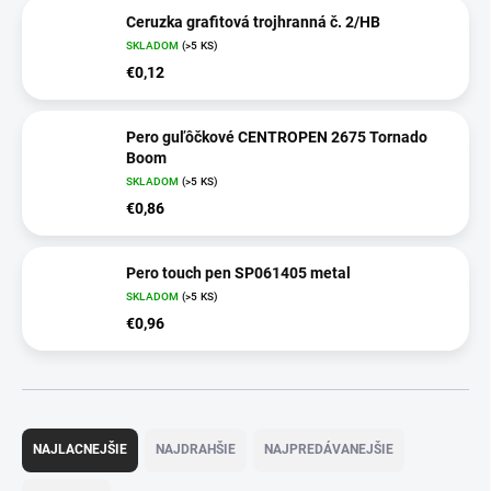
Ceruzka grafitová trojhranná č. 2/HB
SKLADOM
(>5 KS)
€0,12
Pero guľôčkové CENTROPEN 2675 Tornado
Boom
SKLADOM
(>5 KS)
€0,86
Pero touch pen SP061405 metal
SKLADOM
(>5 KS)
€0,96
R
a
NAJLACNEJŠIE
NAJDRAHŠIE
NAJPREDÁVANEJŠIE
d