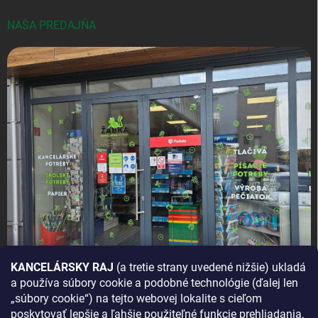
NAŠA PREDAJŇA
KANCELÁRSKY RAJ
(a tretie strany uvedené nižšie) ukladá
a používa súbory cookie a podobné technológie (ďalej len
AKO SA K NÁM DOSTANETE?
„súbory cookie“) na tejto webovej lokalite s cieľom
poskytovať lepšie a ľahšie použiteľné funkcie prehliadania,