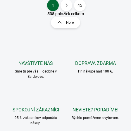
1
45
O
S
v
t
538
položiek celkom
l
r
Hore
á
á
d
n
a
k
c
o
i
e
v
p
a
r
NAVŠTÍVTE NÁS
DOPRAVA ZDARMA
n
v
i
Sme tu pre vás – osobne v
Pri nákupe nad 100 €.
k
Bardejove.
e
y
v
ý
p
i
s
SPOKOJNÍ ZÁKAZNÍCI
NEVIETE? PORADÍME!
u
95 % zákazníkov odporúča
Rýchlo pomôžeme s výberom.
nákup.