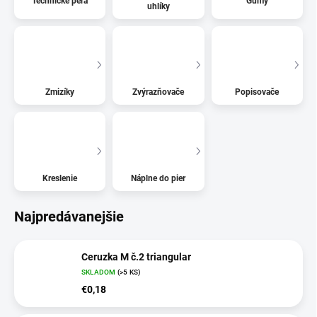
Technické perá
Gumy
uhlíky
Zmizíky
Zvýrazňovače
Popisovače
Kreslenie
Náplne do pier
Najpredávanejšie
Ceruzka M č.2 triangular
SKLADOM
(>5 KS)
€0,18