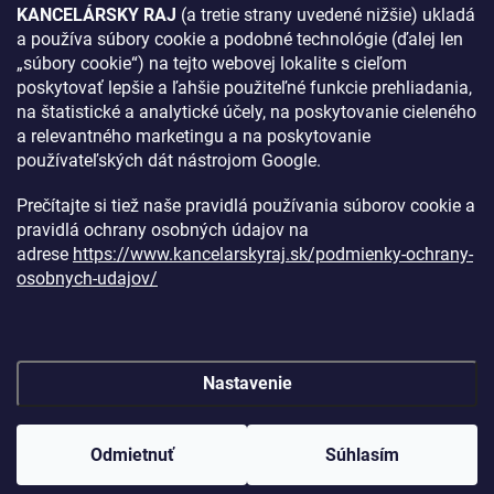
KANCELÁRSKY RAJ
(a tretie strany uvedené nižšie) ukladá
a používa súbory cookie a podobné technológie (ďalej len
AKO SA K NÁM DOSTANETE?
„súbory cookie“) na tejto webovej lokalite s cieľom
poskytovať lepšie a ľahšie použiteľné funkcie prehliadania,
na štatistické a analytické účely, na poskytovanie cieleného
a relevantného marketingu a na poskytovanie
používateľských dát nástrojom Google.
Prečítajte si tiež naše pravidlá používania súborov cookie a
pravidlá ochrany osobných údajov na
adrese
https://www.kancelarskyraj.sk/podmienky-ochrany-
osobnych-udajov/
Nastavenie
Copyright 2026
Kancelársky raj
. Všetky práva vyhradené.
Upraviť
nastavenie cookies
Odmietnuť
Súhlasím
Vytvoril Shoptet