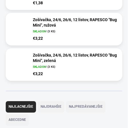
€1,38
Zošívačka, 24/6, 26/6, 12 listov, RAPESCO "Bug
Mini", ružová
SKLADOM
(3 KS)
€3,22
Zošívačka, 24/6, 26/6, 12 listov, RAPESCO "Bug
Mini", zelená
SKLADOM
(3 KS)
€3,22
R
a
NAJLACNEJŠIE
NAJDRAHŠIE
NAJPREDÁVANEJŠIE
d
e
ABECEDNE
n