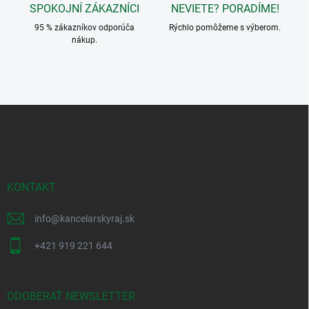
s
SPOKOJNÍ ZÁKAZNÍCI
NEVIETE? PORADÍME!
u
95 % zákazníkov odporúča
Rýchlo pomôžeme s výberom.
nákup.
Z
á
p
ä
t
i
KONTAKT
e
info
@
kancelarskyraj.sk
+421 919 221 644
ODOBERAŤ NEWSLETTER