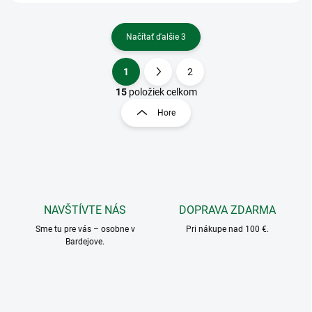
Načítať ďalšie 3
1
2
O
S
v
t
15
položiek celkom
l
r
Hore
á
á
d
n
a
k
c
o
i
e
v
p
a
r
NAVŠTÍVTE NÁS
DOPRAVA ZDARMA
n
v
i
Sme tu pre vás – osobne v
Pri nákupe nad 100 €.
k
Bardejove.
e
y
v
ý
p
i