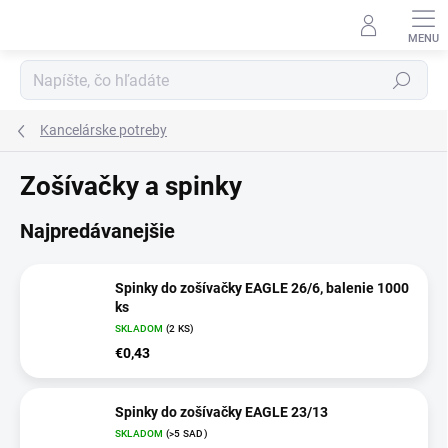
Prejsť
na
obsah
Hľadať
Kancelárske potreby
Zošívačky a spinky
Najpredávanejšie
Spinky do zošívačky EAGLE 26/6, balenie 1000
ks
SKLADOM
(2 KS)
€0,43
Spinky do zošívačky EAGLE 23/13
SKLADOM
(>5 SAD)