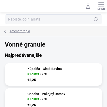
Prejsť
na
obsah
Hľadať
Aromaterapia
Vonné granule
Najpredávanejšie
Kúpelňa - Čistá Bavlna
SKLADOM
(>5 KS)
€2,25
Chodba - Pokojný Domov
SKLADOM
(>5 KS)
€2,25