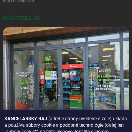
Moja objednávka
NAŠA PREDAJŇA
KANCELÁRSKY RAJ
(a tretie strany uvedené nižšie) ukladá
a používa súbory cookie a podobné technológie (ďalej len
AKO SA K NÁM DOSTANETE?
„súbory cookie“) na tejto webovej lokalite s cieľom