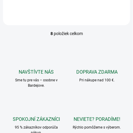
8
položiek celkom
O
v
l
á
d
a
c
NAVŠTÍVTE NÁS
DOPRAVA ZDARMA
i
Sme tu pre vás – osobne v
e
Pri nákupe nad 100 €.
Bardejove.
p
r
v
k
y
v
SPOKOJNÍ ZÁKAZNÍCI
NEVIETE? PORADÍME!
ý
p
95 % zákazníkov odporúča
Rýchlo pomôžeme s výberom.
i
nákup.