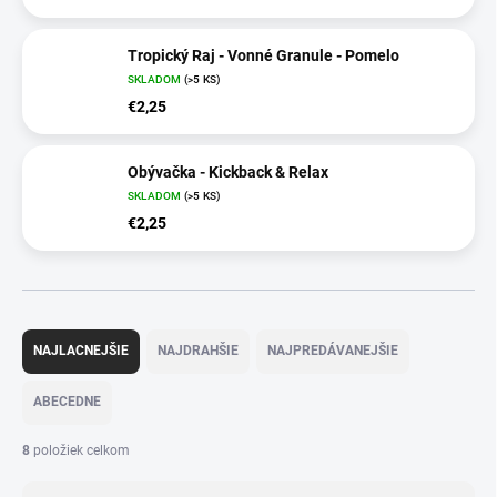
Tropický Raj - Vonné Granule - Pomelo
SKLADOM
(>5 KS)
€2,25
Obývačka - Kickback & Relax
SKLADOM
(>5 KS)
€2,25
R
a
NAJLACNEJŠIE
NAJDRAHŠIE
NAJPREDÁVANEJŠIE
d
e
ABECEDNE
n
i
8
položiek celkom
e
p