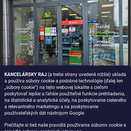
KANCELÁRSKY RAJ
(a tretie strany uvedené nižšie) ukladá
a používa súbory cookie a podobné technológie (ďalej len
AKO SA K NÁM DOSTANETE?
„súbory cookie“) na tejto webovej lokalite s cieľom
poskytovať lepšie a ľahšie použiteľné funkcie prehliadania,
na štatistické a analytické účely, na poskytovanie cieleného
a relevantného marketingu a na poskytovanie
používateľských dát nástrojom Google.
Prečítajte si tiež naše pravidlá používania súborov cookie a