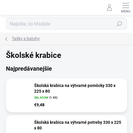
Prejsť
na
obsah
Hľadať
Tašky a batohy
Školské krabice
Najpredávanejšie
Školská krabica na výtvarné pomôcky 330 x
225 x 80
SKLADOM
(1 KS)
€9,48
Školská krabica na výtvarné potreby 330 x 225
x 80