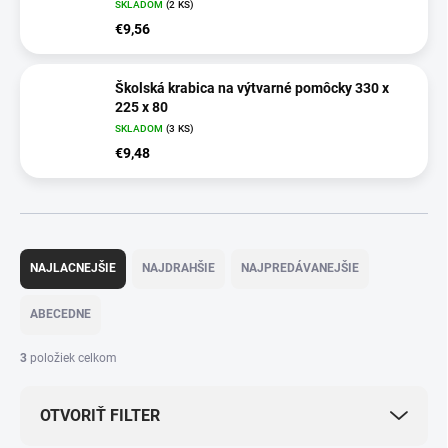
SKLADOM
(2 KS)
€9,56
Školská krabica na výtvarné pomôcky 330 x
225 x 80
SKLADOM
(3 KS)
€9,48
R
a
NAJLACNEJŠIE
NAJDRAHŠIE
NAJPREDÁVANEJŠIE
d
e
ABECEDNE
n
i
3
položiek celkom
e
p
OTVORIŤ FILTER
r
o