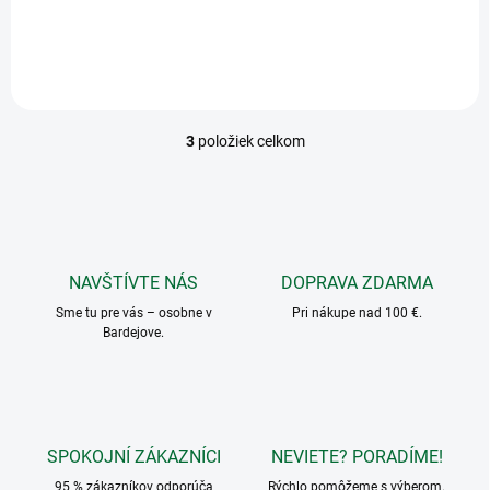
potreby 330 x 225 x 80
3
položiek celkom
O
v
l
á
d
a
c
NAVŠTÍVTE NÁS
DOPRAVA ZDARMA
i
Sme tu pre vás – osobne v
e
Pri nákupe nad 100 €.
Bardejove.
p
r
v
k
y
v
SPOKOJNÍ ZÁKAZNÍCI
NEVIETE? PORADÍME!
ý
p
95 % zákazníkov odporúča
Rýchlo pomôžeme s výberom.