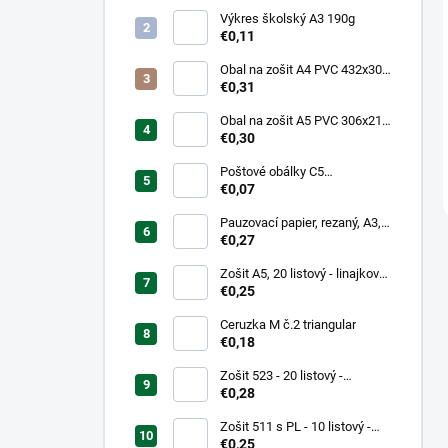
Výkres školský A3 190g
€0,11
Obal na zošit A4 PVC 432x304
mm, hrubý/transparentný
€0,31
Obal na zošit A5 PVC 306x217
mm, hrubý/transparentný
€0,30
Poštové obálky C5
samolepiace
€0,07
Pauzovací papier, rezaný, A3,
XEROX
€0,27
Zošit A5, 20 listový - linajkový
523
€0,25
Ceruzka M č.2 triangular
€0,18
Zošit 523 - 20 listový -
linkovaný 12 mm - Country
€0,28
Landscape
Zošit 511 s PL - 10 listový -
linkovaný 20 mm s pomocnou
€0,25