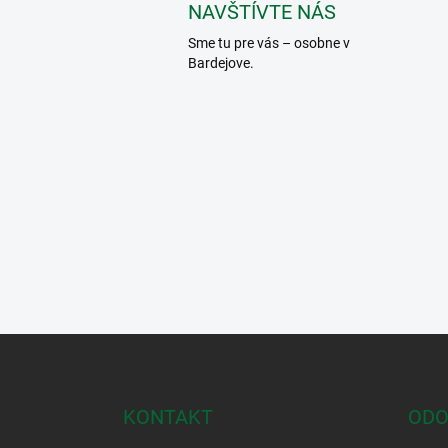
NAVŠTÍVTE NÁS
Sme tu pre vás – osobne v
Bardejove.
Z
á
p
ä
KONTAKT
ODO
t