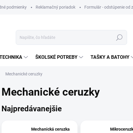
dné podmienky
Reklamačný poriadok
Formulár - odstúpenie od 
Hľadať
TECHNIKA
ŠKOLSKÉ POTREBY
TAŠKY A BATOHY
Mechanické ceruzky
Mechanické ceruzky
Najpredávanejšie
Mechanická ceruzka
Mikroceruzk