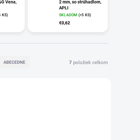
&G Vena,
2 mm, so strúhadlom,
APLI
5 KS)
SKLADOM
(>5 KS)
€0,62
7
položiek celkom
ABECEDNE
VIAC ZA MENEJ
2519.00
9084.00