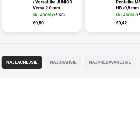
/ Versatilka JUNIOR
Pentelka M
Versa 2.0 mm
HB /0,5 mm
SKLADOM
(>5 KS)
SKLADOM
(>
€0,50
€0,42
R
a
NAJLACNEJŠIE
NAJDRAHŠIE
NAJPREDÁVANEJŠIE
d
e
n
V
i
ý
VIAC ZA MENEJ
VIAC ZA MENEJ
4238.00
e
p
p
i
r
s
o
p
d
r
u
o
k
d