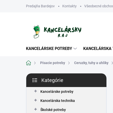
Prejsť
Predajňa Bardejov
Kontakty
Všeobecné obcho
na
obsah
KANCELÁRSKE POTREBY
KANCELÁRSKA 
Domov
Písacie potreby
Ceruzky, tuhy a uhlíky
B
Kategórie
o
Preskočiť
č
kategórie
n
Kancelárske potreby
ý
Kancelárska technika
p
a
Školské potreby