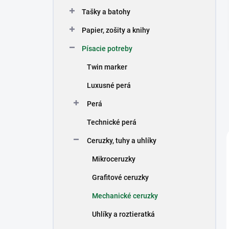
n
Tašky a batohy
e
l
Papier, zošity a knihy
Písacie potreby
Twin marker
Luxusné perá
Perá
Technické perá
Ceruzky, tuhy a uhlíky
Mikroceruzky
Grafitové ceruzky
Mechanické ceruzky
Uhlíky a roztieratká