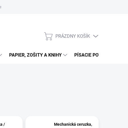
zmluvy
Podmienky ochrany osobných údajov
Moja objednávka
PRÁZDNY KOŠÍK
NÁKUPNÝ
KOŠÍK
PAPIER, ZOŠITY A KNIHY
PÍSACIE POTREBY
K
a /
Mechanická ceruzka,