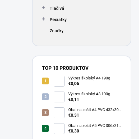
Tlačivá
Pečiatky
Značky
TOP 10 PRODUKTOV
Výkres školský A4 190g
€0,06
Výkres školský A3 190g
€0,11
Obal na zošit A4 PVC 432x304
mm, hrubý/transparentný
€0,31
Obal na zošit A5 PVC 306x217
mm, hrubý/transparentný
€0,30