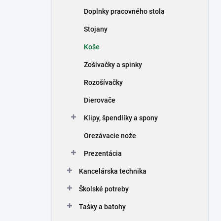
n
Doplnky pracovného stola
e
l
Stojany
Koše
Zošívačky a spinky
Rozošívačky
Dierovače
Klipy, špendlíky a spony
Orezávacie nože
Prezentácia
Kancelárska technika
Školské potreby
Tašky a batohy