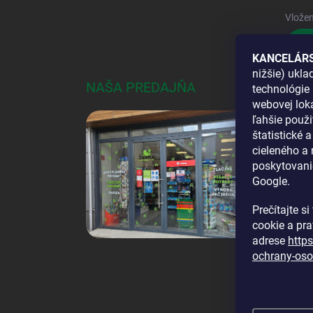
Vložen
Pri
KANCELÁRS
nižšie) ukl
NAŠA PREDAJŇA
AKO
technológie 
webovej loka
DOS
ľahšie použi
štatistické 
cieleného a
poskytovani
Google.
Prečítajte s
cookie a pr
adrese
http
ochrany-oso