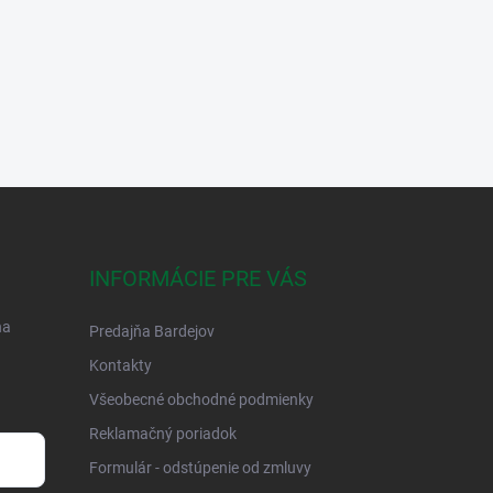
INFORMÁCIE PRE VÁS
na
Predajňa Bardejov
Kontakty
Všeobecné obchodné podmienky
Reklamačný poriadok
Formulár - odstúpenie od zmluvy