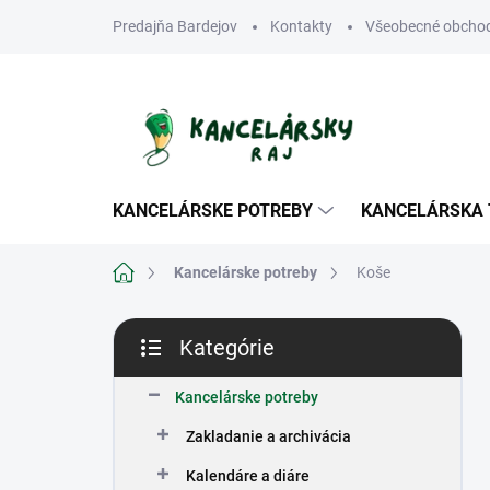
Prejsť
Predajňa Bardejov
Kontakty
Všeobecné obcho
na
obsah
KANCELÁRSKE POTREBY
KANCELÁRSKA 
Domov
Kancelárske potreby
Koše
B
Kategórie
o
Preskočiť
č
kategórie
n
Kancelárske potreby
ý
Zakladanie a archivácia
p
a
Kalendáre a diáre