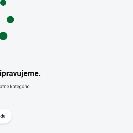
ripravujeme.
atné kategórie.
odu