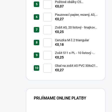
Poštové obálky C5
samolepiace
€0,07
Pauzovací papier, rezaný, A3,
XEROX
€0,27
Zošit A5, 20 listový - linajkový
523
€0,25
Ceruzka M č.2 triangular
€0,18
Zošit 511 s PL - 10 listový -
linkovaný 20 mm s pomocnou
€0,25
linkou
Obal na zošit A5 PVC 306x217
mm Neon Color -
€0,27
transparentný/ružov
PRIJÍMAME ONLINE PLATBY