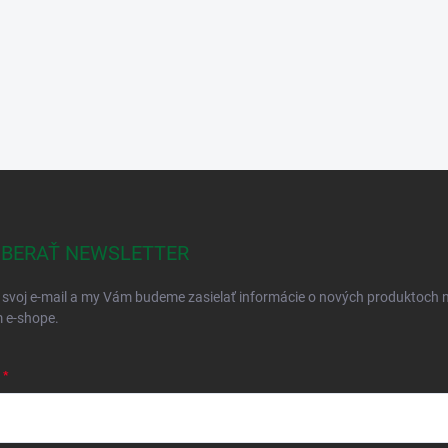
BERAŤ NEWSLETTER
 svoj e-mail a my Vám budeme zasielať informácie o nových produktoch 
 e-shope.