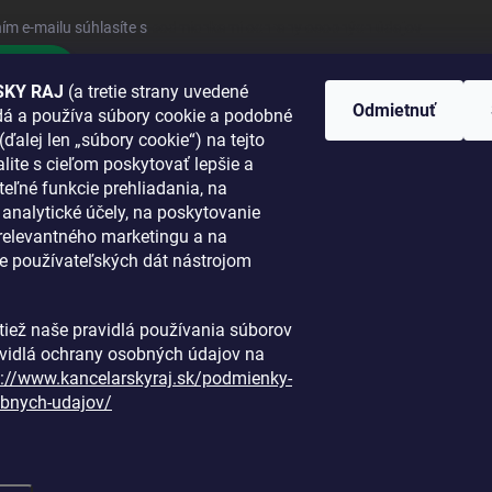
ím e-mailu súhlasíte s
podmienkami ochrany osobných údajov
hlásiť sa
KY RAJ
(a tretie strany uvedené
Odmietnuť
adá a používa súbory cookie a podobné
 SA K NÁM
(ďalej len „súbory cookie“) na tejto
lite s cieľom poskytovať lepšie a
TANETE?
teľné funkcie prehliadania, na
a analytické účely, na poskytovanie
 relevantného marketingu a na
e používateľských dát nástrojom
i tiež naše pravidlá používania súborov
avidlá ochrany osobných údajov na
s://www.kancelarskyraj.sk/podmienky-
bnych-udajov/