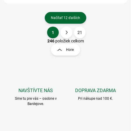
Načítať 12 ďalších
1
21
O
S
v
t
246
položiek celkom
l
r
Hore
á
á
d
n
a
k
c
o
i
e
v
p
a
r
NAVŠTÍVTE NÁS
DOPRAVA ZDARMA
n
v
i
Sme tu pre vás – osobne v
Pri nákupe nad 100 €.
k
Bardejove.
e
y
v
ý
p
i