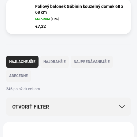
Foliový balonek Gábinin kouzelný domek 68 x
68 cm
SKLADOM
(1 KS)
€7,32
R
a
NAJLACNEJŠIE
NAJDRAHŠIE
NAJPREDÁVANEJŠIE
d
e
ABECEDNE
n
i
246
položiek celkom
e
p
OTVORIŤ FILTER
r
o
d
V
u
ý
VIAC ZA MENEJ
VIAC ZA MENEJ
k