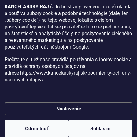
KANCELÁRSKY RAJ
(a tretie strany uvedené nižšie) ukladá
a používa súbory cookie a podobné technológie (ďalej len
AKO SA K NÁM DOSTANETE?
„súbory cookie“) na tejto webovej lokalite s cieľom
poskytovať lepšie a ľahšie použiteľné funkcie prehliadania,
na štatistické a analytické účely, na poskytovanie cieleného
a relevantného marketingu a na poskytovanie
používateľských dát nástrojom Google.
Prečítajte si tiež naše pravidlá používania súborov cookie a
pravidlá ochrany osobných údajov na
adrese
https://www.kancelarskyraj.sk/podmienky-ochrany-
osobnych-udajov/
Nastavenie
Copyright 2026
Kancelársky raj
. Všetky práva vyhradené.
Upraviť
nastavenie cookies
Odmietnuť
Súhlasím
Vytvoril Shoptet