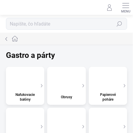
Prejsť
na
obsah
Hľadať
Domov
Gastro a párty
Nafukovacie
Papierové
Obrusy
balóny
poháre