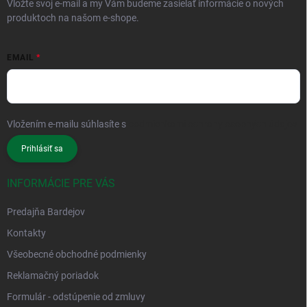
Vložte svoj e-mail a my Vám budeme zasielať informácie o nových
produktoch na našom e-shope.
EMAIL
Vložením e-mailu súhlasíte s
podmienkami ochrany osobných údajov
Prihlásiť sa
INFORMÁCIE PRE VÁS
Predajňa Bardejov
Kontakty
Všeobecné obchodné podmienky
Reklamačný poriadok
Formulár - odstúpenie od zmluvy