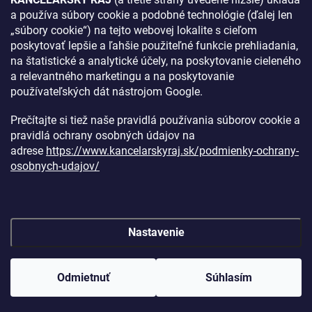
a používa súbory cookie a podobné technológie (ďalej len
AKO SA K NÁM DOSTANETE?
„súbory cookie“) na tejto webovej lokalite s cieľom
poskytovať lepšie a ľahšie použiteľné funkcie prehliadania,
na štatistické a analytické účely, na poskytovanie cieleného
a relevantného marketingu a na poskytovanie
používateľských dát nástrojom Google.
Prečítajte si tiež naše pravidlá používania súborov cookie a
pravidlá ochrany osobných údajov na
adrese
https://www.kancelarskyraj.sk/podmienky-ochrany-
osobnych-udajov/
Nastavenie
Copyright 2026
Kancelársky raj
. Všetky práva vyhradené.
Upraviť
nastavenie cookies
Odmietnuť
Súhlasím
Vytvoril Shoptet