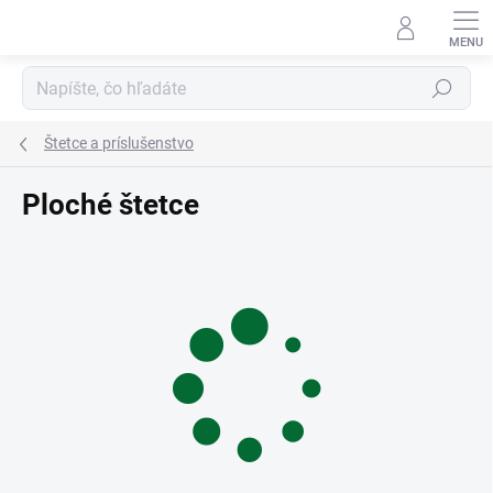
Prejsť
na
obsah
Hľadať
Štetce a príslušenstvo
Ploché štetce