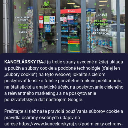
KANCELÁRSKY RAJ
(a tretie strany uvedené nižšie) ukladá
a používa súbory cookie a podobné technológie (ďalej len
AKO SA K NÁM DOSTANETE?
„súbory cookie“) na tejto webovej lokalite s cieľom
poskytovať lepšie a ľahšie použiteľné funkcie prehliadania,
na štatistické a analytické účely, na poskytovanie cieleného
a relevantného marketingu a na poskytovanie
používateľských dát nástrojom Google.
Prečítajte si tiež naše pravidlá používania súborov cookie a
pravidlá ochrany osobných údajov na
adrese
https://www.kancelarskyraj.sk/podmienky-ochrany-