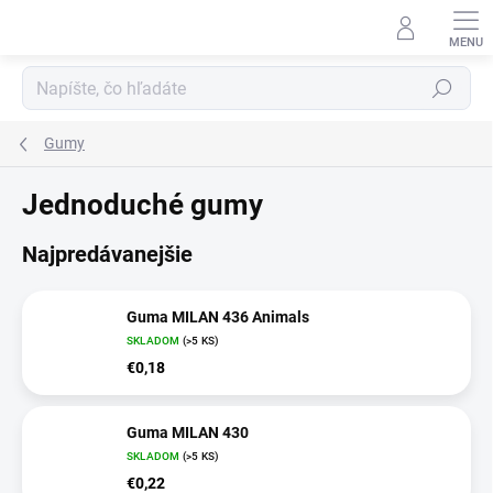
Prejsť
na
obsah
Hľadať
Gumy
Jednoduché gumy
Najpredávanejšie
Guma MILAN 436 Animals
SKLADOM
(>5 KS)
€0,18
Guma MILAN 430
SKLADOM
(>5 KS)
€0,22