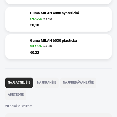
Guma MILAN 4080 syntetická
SKLADOM
(>5 KS)
€0,10
Guma MILAN 6030 plastická
SKLADOM
(>5 KS)
€0,22
R
a
NAJLACNEJŠIE
NAJDRAHŠIE
NAJPREDÁVANEJŠIE
d
e
ABECEDNE
n
i
20
položiek celkom
e
p