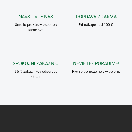
e
v
p
a
r
NAVŠTÍVTE NÁS
DOPRAVA ZDARMA
n
v
i
Sme tu pre vás – osobne v
Pri nákupe nad 100 €.
k
Bardejove.
e
y
v
ý
p
i
s
SPOKOJNÍ ZÁKAZNÍCI
NEVIETE? PORADÍME!
u
95 % zákazníkov odporúča
Rýchlo pomôžeme s výberom.
nákup.
Z
á
p
ä