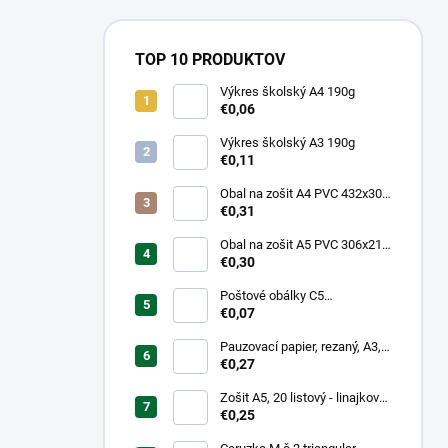
TOP 10 PRODUKTOV
Výkres školský A4 190g
€0,06
Výkres školský A3 190g
€0,11
Obal na zošit A4 PVC 432x304
mm, hrubý/transparentný
€0,31
Obal na zošit A5 PVC 306x217
mm, hrubý/transparentný
€0,30
Poštové obálky C5
samolepiace
€0,07
Pauzovací papier, rezaný, A3,
XEROX
€0,27
Zošit A5, 20 listový - linajkový
523
€0,25