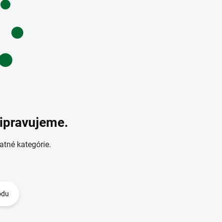
ripravujeme.
atné kategórie.
odu