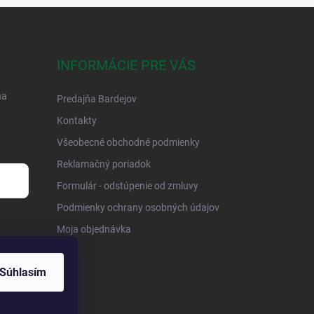
INFORMÁCIE PRE VÁS
na
Predajňa Bardejov
Kontakty
Všeobecné obchodné podmienky
Reklamačný poriadok
Formulár - odstúpenie od zmluvy
Podmienky ochrany osobných údajov
Moja objednávka
Súhlasím