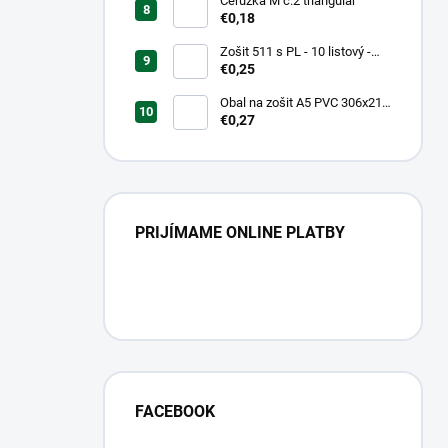
Ceruzka M č.2 triangular
€0,18
Zošit 511 s PL - 10 listový -
linkovaný 20 mm s pomocnou
€0,25
linkou
Obal na zošit A5 PVC 306x217
mm Neon Color -
€0,27
transparentný/ružov
PRIJÍMAME ONLINE PLATBY
FACEBOOK