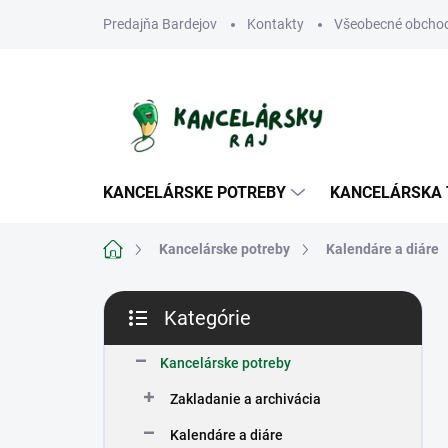
Prejsť
Predajňa Bardejov
Kontakty
Všeobecné obcho
na
obsah
KANCELÁRSKE POTREBY
KANCELÁRSKA 
Domov
Kancelárske potreby
Kalendáre a diáre
B
Kategórie
o
Preskočiť
č
kategórie
n
Kancelárske potreby
ý
Zakladanie a archivácia
p
a
Kalendáre a diáre