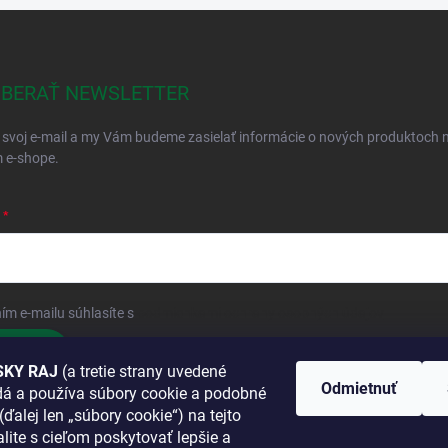
BERAŤ NEWSLETTER
 svoj e-mail a my Vám budeme zasielať informácie o nových produktoch 
 e-shope.
ím e-mailu súhlasíte s
podmienkami ochrany osobných údajov
hlásiť sa
KY RAJ
(a tretie strany uvedené
Odmietnuť
adá a používa súbory cookie a podobné
 SA K NÁM
(ďalej len „súbory cookie“) na tejto
lite s cieľom poskytovať lepšie a
TANETE?