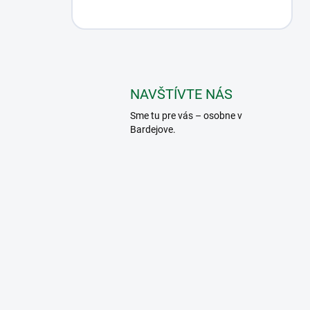
NAVŠTÍVTE NÁS
Sme tu pre vás – osobne v
Bardejove.