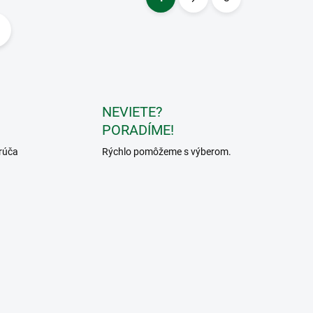
S
t
r
á
n
k
NEVIETE?
o
PORADÍME!
v
rúča
Rýchlo pomôžeme s výberom.
a
n
i
e