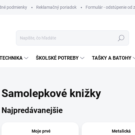
dné podmienky
Reklamačný poriadok
Formulár - odstúpenie od 
Hľadať
TECHNIKA
ŠKOLSKÉ POTREBY
TAŠKY A BATOHY
Samolepkové knižky
Najpredávanejšie
Moje prvé
Metalická