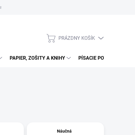
zmluvy
Podmienky ochrany osobných údajov
Moja objednávka
PRÁZDNY KOŠÍK
NÁKUPNÝ
KOŠÍK
PAPIER, ZOŠITY A KNIHY
PÍSACIE POTREBY
K
Náučná