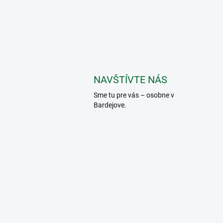
NAVŠTÍVTE NÁS
Sme tu pre vás – osobne v
Bardejove.