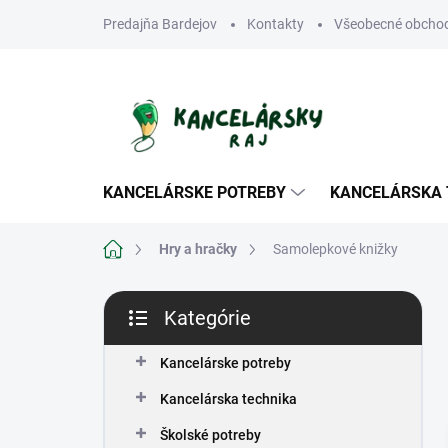
Prejsť
Predajňa Bardejov
Kontakty
Všeobecné obcho
na
obsah
KANCELÁRSKE POTREBY
KANCELÁRSKA 
Domov
Hry a hračky
Samolepkové knižky
B
Kategórie
o
Preskočiť
č
kategórie
n
Kancelárske potreby
ý
Kancelárska technika
p
a
Školské potreby