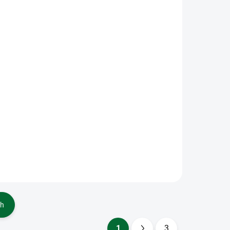
(1 KS)
(1 KS)
ková
Náučná samolepková
knižka 6+
Maznáčikovia
€5,99
Do košíka
nižka
Náučná samolepková knižka
6+ Maznáčikovia
ch
1
3