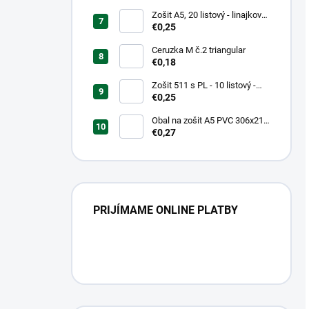
Zošit A5, 20 listový - linajkový
523
€0,25
Ceruzka M č.2 triangular
€0,18
Zošit 511 s PL - 10 listový -
linkovaný 20 mm s pomocnou
€0,25
linkou
Obal na zošit A5 PVC 306x217
mm Neon Color -
€0,27
transparentný/ružov
PRIJÍMAME ONLINE PLATBY