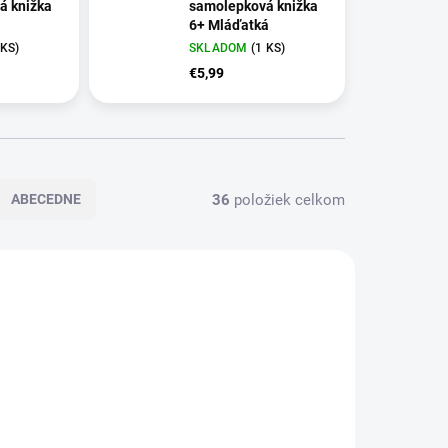
á knižka
samolepková knižka
6+ Mláďatká
 KS)
SKLADOM
(1 KS)
€5,99
36
položiek celkom
ABECEDNE
VIAC ZA MENEJ
7542.00
8700.00