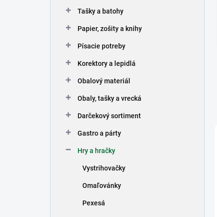
n
Tašky a batohy
e
l
Papier, zošity a knihy
Písacie potreby
Korektory a lepidlá
Obalový materiál
Obaly, tašky a vrecká
Darčekový sortiment
Gastro a párty
Hry a hračky
Vystrihovačky
Omaľovánky
Pexesá