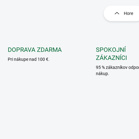
O
v
l
Hore
á
d
a
c
i
e
DOPRAVA ZDARMA
SPOKOJNÍ
p
ZÁKAZNÍCI
Pri nákupe nad 100 €.
r
v
95 % zákazníkov odpo
k
nákup.
y
v
ý
p
i
s
u