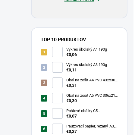
TOP 10 PRODUKTOV
Výkres školský A4 190g
€0,06
Výkres školský A3 190g
€0,11
Obal na zošit A4 PVC 432x304
mm, hrubý/transparentný
€0,31
Obal na zošit A5 PVC 306x217
mm, hrubý/transparentný
€0,30
Poštové obálky C5
samolepiace
€0,07
Pauzovací papier, rezaný, A3,
XEROX
€0,27