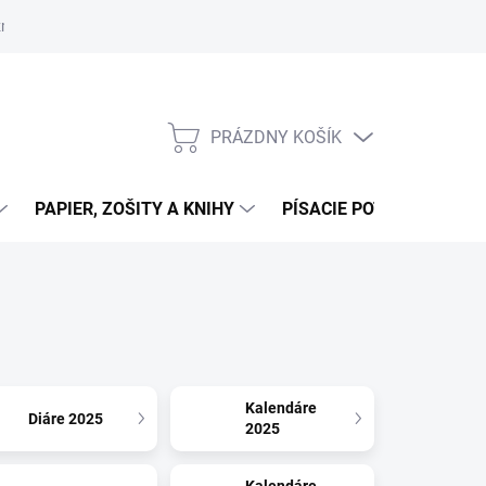
zmluvy
Podmienky ochrany osobných údajov
Moja objednávka
PRÁZDNY KOŠÍK
NÁKUPNÝ
KOŠÍK
PAPIER, ZOŠITY A KNIHY
PÍSACIE POTREBY
K
Kalendáre
Diáre 2025
2025