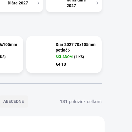
Kalendáre
Diáre 2027
2027
70x105mm
Diár 2027 70x105mm
potlač5
 KS)
SKLADOM
(1 KS)
€4,13
131
položiek celkom
ABECEDNE
VIAC ZA MENEJ
1208.00
1219.00