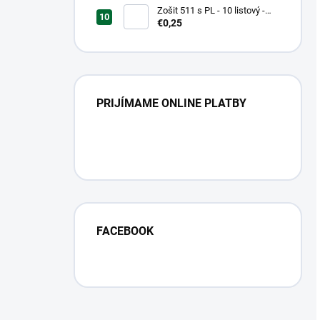
Zošit 511 s PL - 10 listový -
linkovaný 20 mm s pomocnou
€0,25
linkou
PRIJÍMAME ONLINE PLATBY
FACEBOOK