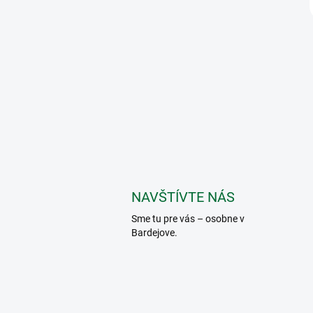
NAVŠTÍVTE NÁS
Sme tu pre vás – osobne v
Bardejove.