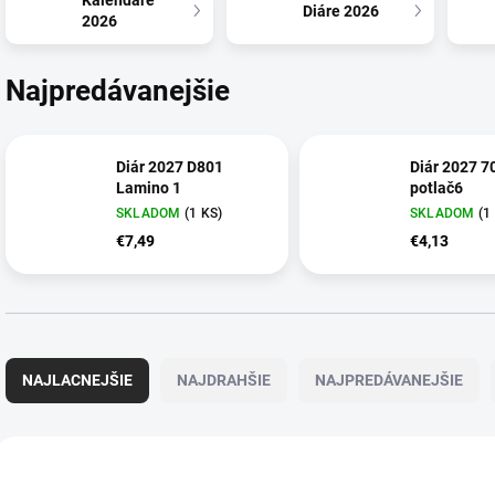
Kalendáre
Diáre 2026
2026
Najpredávanejšie
Diár 2027 D801
Diár 2027 
Lamino 1
potlač6
SKLADOM
(1 KS)
SKLADOM
(1
€7,49
€4,13
R
a
NAJLACNEJŠIE
NAJDRAHŠIE
NAJPREDÁVANEJŠIE
d
e
n
V
i
ý
VIAC ZA MENEJ
VIAC ZA MENEJ
9294.00
e