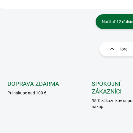
Načítať 12 ďalší
O
v
l
Hore
á
d
a
c
i
e
DOPRAVA ZDARMA
SPOKOJNÍ
p
ZÁKAZNÍCI
Pri nákupe nad 100 €.
r
v
95 % zákazníkov odpo
k
nákup.
y
v
ý
p