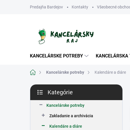
Prejsť
Predajňa Bardejov
Kontakty
Všeobecné obcho
na
obsah
KANCELÁRSKE POTREBY
KANCELÁRSKA 
Domov
Kancelárske potreby
Kalendáre a diáre
B
Kategórie
o
Preskočiť
č
kategórie
n
Kancelárske potreby
ý
Zakladanie a archivácia
p
a
Kalendáre a diáre