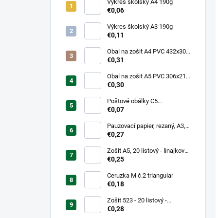
Výkres školský A4 190g
€0,06
Výkres školský A3 190g
€0,11
Obal na zošit A4 PVC 432x304
mm, hrubý/transparentný
€0,31
Obal na zošit A5 PVC 306x217
mm, hrubý/transparentný
€0,30
Poštové obálky C5
samolepiace
€0,07
Pauzovací papier, rezaný, A3,
XEROX
€0,27
Zošit A5, 20 listový - linajkový
523
€0,25
Ceruzka M č.2 triangular
€0,18
Zošit 523 - 20 listový -
linkovaný 12 mm - Country
€0,28
Landscape