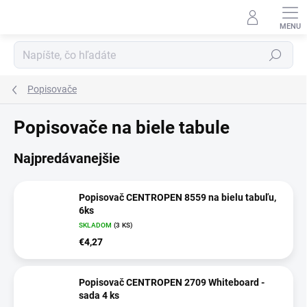
Prejsť
na
obsah
Hľadať
Popisovače
Popisovače na biele tabule
Najpredávanejšie
Popisovač CENTROPEN 8559 na bielu tabuľu,
6ks
SKLADOM
(3 KS)
€4,27
Popisovač CENTROPEN 2709 Whiteboard -
sada 4 ks