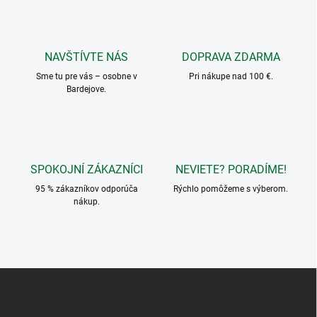
á
d
a
c
NAVŠTÍVTE NÁS
DOPRAVA ZDARMA
i
Sme tu pre vás – osobne v
e
Pri nákupe nad 100 €.
Bardejove.
p
r
v
k
y
v
SPOKOJNÍ ZÁKAZNÍCI
NEVIETE? PORADÍME!
ý
p
95 % zákazníkov odporúča
Rýchlo pomôžeme s výberom.
i
nákup.
s
u
Z
á
p