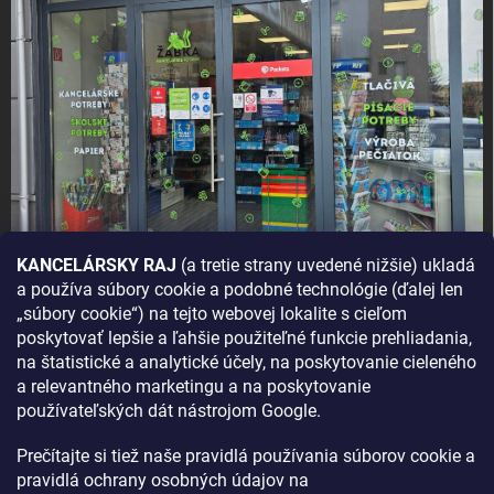
KANCELÁRSKY RAJ
(a tretie strany uvedené nižšie) ukladá
a používa súbory cookie a podobné technológie (ďalej len
AKO SA K NÁM DOSTANETE?
„súbory cookie“) na tejto webovej lokalite s cieľom
poskytovať lepšie a ľahšie použiteľné funkcie prehliadania,
na štatistické a analytické účely, na poskytovanie cieleného
a relevantného marketingu a na poskytovanie
používateľských dát nástrojom Google.
Prečítajte si tiež naše pravidlá používania súborov cookie a
pravidlá ochrany osobných údajov na