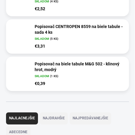
SKLADOM
(4 KS)
€2,52
Popisovač CENTROPEN 8559 na biele tabule -
sada 4 ks
SKLADOM
(5 KS)
€3,31
Popisovač na biele tabule M&G 502 - klinový
hrot, modrý
SKLADOM
(1 KS)
€0,39
R
a
NAJLACNEJŠIE
NAJDRAHŠIE
NAJPREDÁVANEJŠIE
d
e
ABECEDNE