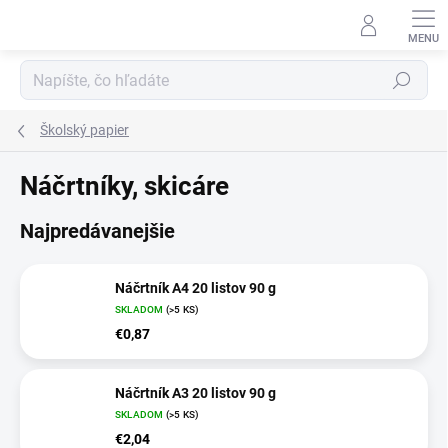
Prejsť
na
obsah
Hľadať
Školský papier
Náčrtníky, skicáre
Najpredávanejšie
Náčrtník A4 20 listov 90 g
SKLADOM
(>5 KS)
€0,87
Náčrtník A3 20 listov 90 g
SKLADOM
(>5 KS)
€2,04