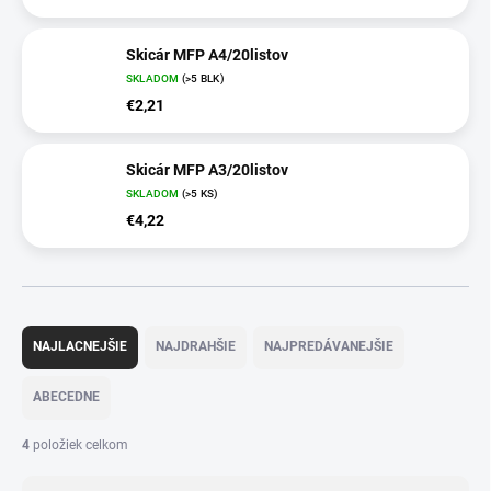
Skicár MFP A4/20listov
SKLADOM
(>5 BLK)
€2,21
Skicár MFP A3/20listov
SKLADOM
(>5 KS)
€4,22
R
a
NAJLACNEJŠIE
NAJDRAHŠIE
NAJPREDÁVANEJŠIE
d
e
ABECEDNE
n
i
4
položiek celkom
e
p