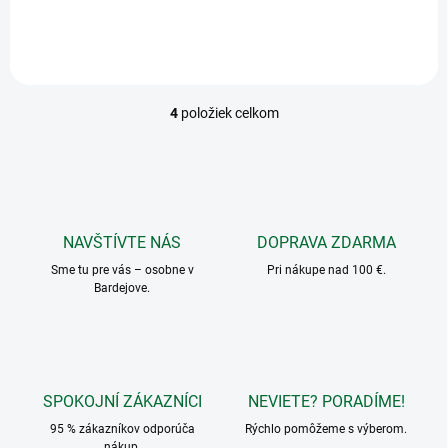
4
položiek celkom
O
v
l
á
d
a
c
NAVŠTÍVTE NÁS
DOPRAVA ZDARMA
i
Sme tu pre vás – osobne v
e
Pri nákupe nad 100 €.
Bardejove.
p
r
v
k
y
v
SPOKOJNÍ ZÁKAZNÍCI
NEVIETE? PORADÍME!
ý
p
95 % zákazníkov odporúča
Rýchlo pomôžeme s výberom.
i
nákup.