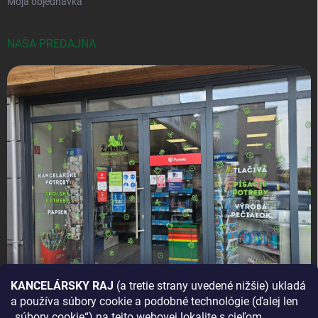
Moja objednávka
NAŠA PREDAJŇA
KANCELÁRSKY RAJ
(a tretie strany uvedené nižšie) ukladá
a používa súbory cookie a podobné technológie (ďalej len
AKO SA K NÁM DOSTANETE?
„súbory cookie“) na tejto webovej lokalite s cieľom