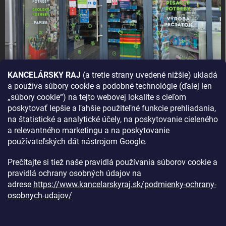
KANCELÁRSKY RAJ
(a tretie strany uvedené nižšie) ukladá
a používa súbory cookie a podobné technológie (ďalej len
AKO SA K NÁM DOSTANETE?
„súbory cookie“) na tejto webovej lokalite s cieľom
poskytovať lepšie a ľahšie použiteľné funkcie prehliadania,
na štatistické a analytické účely, na poskytovanie cieleného
a relevantného marketingu a na poskytovanie
používateľských dát nástrojom Google.
Prečítajte si tiež naše pravidlá používania súborov cookie a
pravidlá ochrany osobných údajov na
adrese
https://www.kancelarskyraj.sk/podmienky-ochrany-
osobnych-udajov/