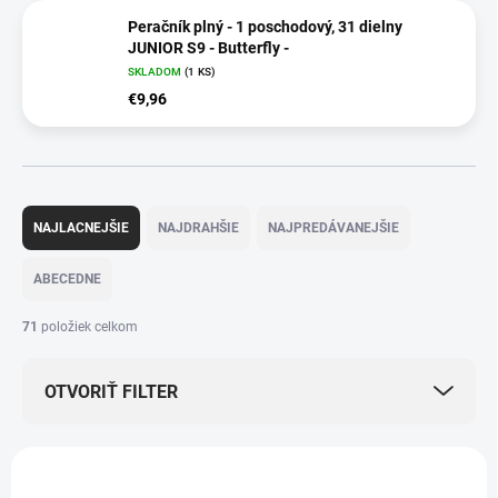
Peračník plný - 1 poschodový, 31 dielny
JUNIOR S9 - Butterfly -
SKLADOM
(1 KS)
€9,96
R
a
NAJLACNEJŠIE
NAJDRAHŠIE
NAJPREDÁVANEJŠIE
d
e
ABECEDNE
n
i
71
položiek celkom
e
p
OTVORIŤ FILTER
r
o
d
V
u
ý
VIAC ZA MENEJ
VIAC ZA MENEJ
k