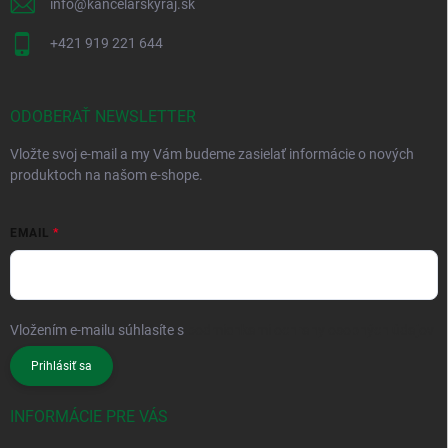
info
@
kancelarskyraj.sk
+421 919 221 644
ODOBERAŤ NEWSLETTER
Vložte svoj e-mail a my Vám budeme zasielať informácie o nových
produktoch na našom e-shope.
EMAIL
Vložením e-mailu súhlasíte s
podmienkami ochrany osobných údajov
Prihlásiť sa
INFORMÁCIE PRE VÁS