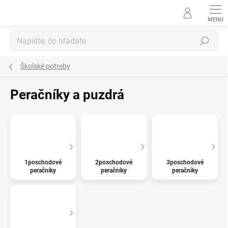
Prejsť
na
obsah
Hľadať
Školské potreby
Peračníky a puzdrá
1poschodové
2poschodové
3poschodové
peračníky
peračníky
peračníky