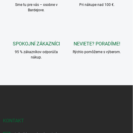
v
i
Sme tu pre vás – osobne v
Pri nákupe nad 100 €.
k
Bardejove.
e
y
v
ý
p
i
s
SPOKOJNÍ ZÁKAZNÍCI
NEVIETE? PORADÍME!
u
95 % zákazníkov odporúča
Rýchlo pomôžeme s výberom.
nákup.
Z
á
p
ä
t
i
KONTAKT
e