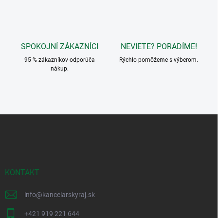
r
v
k
y
v
SPOKOJNÍ ZÁKAZNÍCI
NEVIETE? PORADÍME!
ý
p
95 % zákazníkov odporúča
Rýchlo pomôžeme s výberom.
i
nákup.
s
u
Z
á
p
ä
t
i
KONTAKT
e
info
@
kancelarskyraj.sk
+421 919 221 644