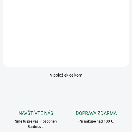
L mix-3C+3P
€3,97
Do košíka
Obal na doklady TIPO L mix-
3C+3P
9
položiek celkom
O
v
l
á
d
a
c
NAVŠTÍVTE NÁS
DOPRAVA ZDARMA
i
Sme tu pre vás – osobne v
e
Pri nákupe nad 100 €.
Bardejove.
p