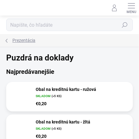
Prejsť
na
obsah
Hľadať
Prezentácia
Puzdrá na doklady
Najpredávanejšie
Obal na kreditnú kartu - ružová
SKLADOM
(>5 KS)
€0,20
Obal na kreditnú kartu - žltá
SKLADOM
(>5 KS)
€0,20