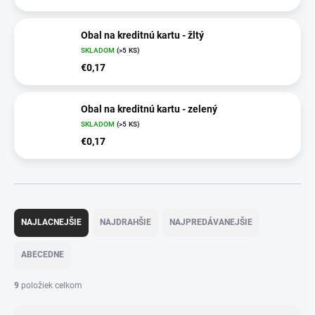
Obal na kreditnú kartu - žltý
SKLADOM
(>5 KS)
€0,17
Obal na kreditnú kartu - zelený
SKLADOM
(>5 KS)
€0,17
R
a
NAJLACNEJŠIE
NAJDRAHŠIE
NAJPREDÁVANEJŠIE
d
e
ABECEDNE
n
i
9
položiek celkom
e
p