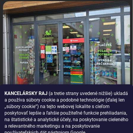
KANCELÁRSKY RAJ
(a tretie strany uvedené nižšie) ukladá
a používa súbory cookie a podobné technológie (ďalej len
AKO SA K NÁM DOSTANETE?
„súbory cookie“) na tejto webovej lokalite s cieľom
poskytovať lepšie a ľahšie použiteľné funkcie prehliadania,
na štatistické a analytické účely, na poskytovanie cieleného
a relevantného marketingu a na poskytovanie
používateľských dát nástrojom Google.