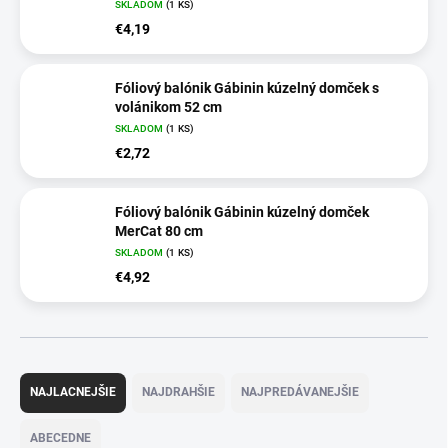
SKLADOM
(1 KS)
€4,19
Fóliový balónik Gábinin kúzelný domček s
volánikom 52 cm
SKLADOM
(1 KS)
€2,72
Fóliový balónik Gábinin kúzelný domček
MerCat 80 cm
SKLADOM
(1 KS)
€4,92
R
a
NAJLACNEJŠIE
NAJDRAHŠIE
NAJPREDÁVANEJŠIE
d
e
ABECEDNE