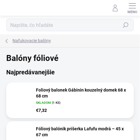
Prejsť
na
obsah
Hľadať
Nafukovacie balóny
Balóny fóliové
Najpredávanejšie
Foliový balonek Gábinin kouzelný domek 68 x
68 cm
SKLADOM
(1 KS)
€7,32
Fóliový balónik príšerka Lafufu modrá – 45 x
67 cm