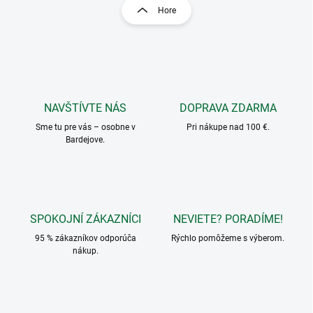
l
r
Hore
á
á
d
n
a
k
c
o
i
e
v
p
a
r
NAVŠTÍVTE NÁS
DOPRAVA ZDARMA
n
v
i
Sme tu pre vás – osobne v
Pri nákupe nad 100 €.
k
Bardejove.
e
y
v
ý
p
i
s
SPOKOJNÍ ZÁKAZNÍCI
NEVIETE? PORADÍME!
u
95 % zákazníkov odporúča
Rýchlo pomôžeme s výberom.
nákup.