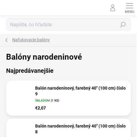
Prejsť
na
obsah
Hľadať
Nafukovacie balóny
Balóny narodeninové
Najpredávanejšie
Balón narodeninový, farebný 40" (100 cm) číslo
9
SKLADOM
(1 KS)
€2,07
Balón narodeninový, farebný 40" (100 cm) číslo
8