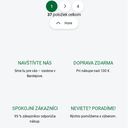
1
4
O
S
v
t
37
položiek celkom
l
r
Hore
á
á
d
n
a
k
c
o
i
e
v
p
a
r
NAVŠTÍVTE NÁS
DOPRAVA ZDARMA
n
v
i
Sme tu pre vás – osobne v
Pri nákupe nad 100 €.
k
Bardejove.
e
y
v
ý
p
i
s
SPOKOJNÍ ZÁKAZNÍCI
NEVIETE? PORADÍME!
u
95 % zákazníkov odporúča
Rýchlo pomôžeme s výberom.
nákup.