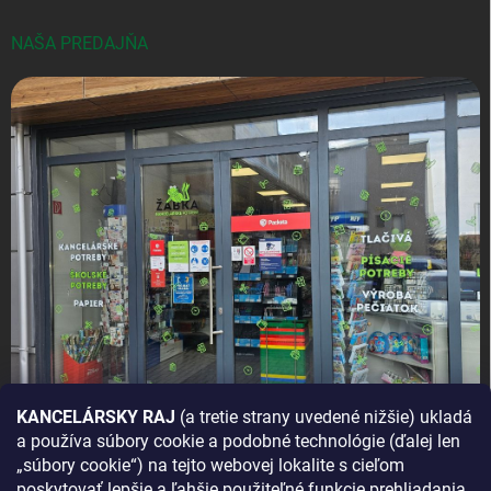
NAŠA PREDAJŇA
KANCELÁRSKY RAJ
(a tretie strany uvedené nižšie) ukladá
a používa súbory cookie a podobné technológie (ďalej len
AKO SA K NÁM DOSTANETE?
„súbory cookie“) na tejto webovej lokalite s cieľom
poskytovať lepšie a ľahšie použiteľné funkcie prehliadania,