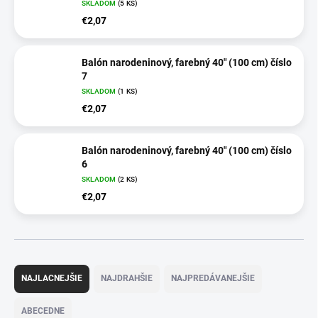
SKLADOM
(5 KS)
€2,07
Balón narodeninový, farebný 40" (100 cm) číslo
7
SKLADOM
(1 KS)
€2,07
Balón narodeninový, farebný 40" (100 cm) číslo
6
SKLADOM
(2 KS)
€2,07
R
a
NAJLACNEJŠIE
NAJDRAHŠIE
NAJPREDÁVANEJŠIE
d
e
ABECEDNE