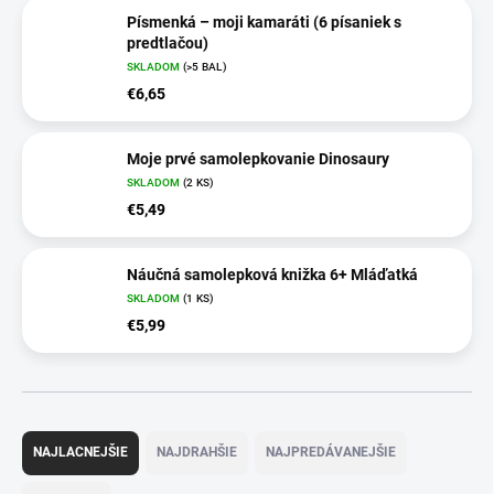
Písmenká – moji kamaráti (6 písaniek s
predtlačou)
SKLADOM
(>5 BAL)
€6,65
Moje prvé samolepkovanie Dinosaury
SKLADOM
(2 KS)
€5,49
Náučná samolepková knižka 6+ Mláďatká
SKLADOM
(1 KS)
€5,99
R
a
NAJLACNEJŠIE
NAJDRAHŠIE
NAJPREDÁVANEJŠIE
d