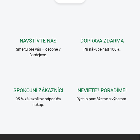
á
d
n
a
k
c
o
i
e
v
p
a
r
NAVŠTÍVTE NÁS
DOPRAVA ZDARMA
n
v
i
Sme tu pre vás – osobne v
Pri nákupe nad 100 €.
k
Bardejove.
e
y
v
ý
p
i
s
SPOKOJNÍ ZÁKAZNÍCI
NEVIETE? PORADÍME!
u
95 % zákazníkov odporúča
Rýchlo pomôžeme s výberom.
nákup.
Z