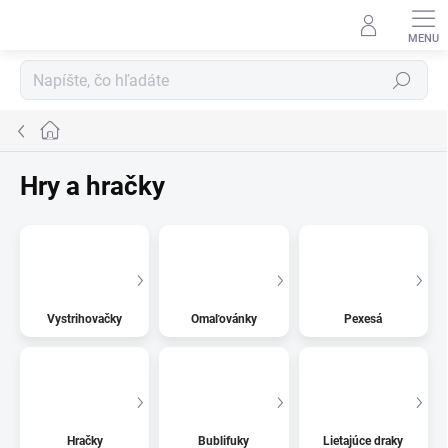
Prejsť
na
obsah
Hľadať
Domov
Hry a hračky
Vystrihovačky
Omaľovánky
Pexesá
Hračky
Bublifuky
Lietajúce draky