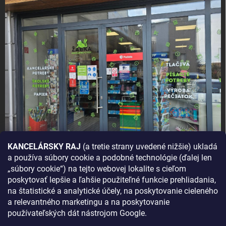
KANCELÁRSKY RAJ
(a tretie strany uvedené nižšie) ukladá
a používa súbory cookie a podobné technológie (ďalej len
AKO SA K NÁM DOSTANETE?
„súbory cookie“) na tejto webovej lokalite s cieľom
poskytovať lepšie a ľahšie použiteľné funkcie prehliadania,
na štatistické a analytické účely, na poskytovanie cieleného
a relevantného marketingu a na poskytovanie
používateľských dát nástrojom Google.