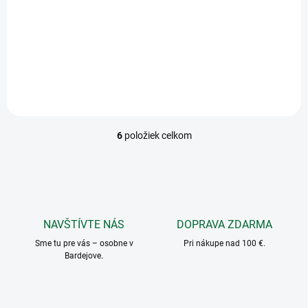
MIKROTÉNOVÁ TAŠKA, 5kg,
ROLKA
Taška LDPE igelitová
košieľková 48 x 30 x 18 cm,
bal. 100 ks / biele
6
položiek celkom
O
v
l
á
d
a
c
NAVŠTÍVTE NÁS
DOPRAVA ZDARMA
i
Sme tu pre vás – osobne v
e
Pri nákupe nad 100 €.
Bardejove.
p
r
v
k