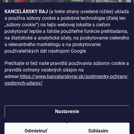
KANCELÁRSKY RAJ
(a tretie strany uvedené nižšie) ukladá
a používa súbory cookie a podobné technológie (ďalej len
AKO SA K NÁM DOSTANETE?
„súbory cookie“) na tejto webovej lokalite s cieľom
poskytovať lepšie a ľahšie použiteľné funkcie prehliadania,
na štatistické a analytické účely, na poskytovanie cieleného
a relevantného marketingu a na poskytovanie
používateľských dát nástrojom Google.
Prečítajte si tiež naše pravidlá používania súborov cookie a
pravidlá ochrany osobných údajov na
adrese
https://www.kancelarskyraj.sk/podmienky-ochrany-
osobnych-udajov/
Nastavenie
Copyright 2026
Kancelársky raj
. Všetky práva vyhradené.
Upraviť
nastavenie cookies
Odmietnuť
Súhlasím