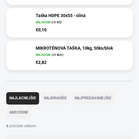
Taška HDPE 30x55 - silná
SKLADOM
(>5 KS)
€0,10
MIKROTÉNOVÁ TAŠKA, 10kg, 50ks/blok
SKLADOM
(>5 BLK)
€2,82
R
a
NAJLACNEJŠIE
NAJDRAHŠIE
NAJPREDÁVANEJŠIE
d
e
ABECEDNE
n
i
6
položiek celkom
e
p