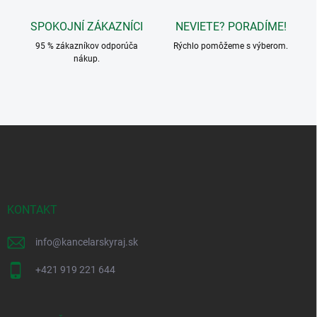
y
v
SPOKOJNÍ ZÁKAZNÍCI
NEVIETE? PORADÍME!
ý
p
95 % zákazníkov odporúča
Rýchlo pomôžeme s výberom.
i
nákup.
s
u
Z
á
p
ä
t
i
KONTAKT
e
info
@
kancelarskyraj.sk
+421 919 221 644