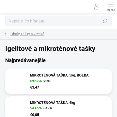
Prejsť
na
obsah
Hľadať
Obaly, tašky a vrecká
Igelitové a mikroténové tašky
Najpredávanejšie
MIKROTÉNOVÁ TAŠKA, 5kg, ROLKA
SKLADOM
(3 KS)
€3,47
MIKROTÉNOVÁ TAŠKA, 4kg
SKLADOM
(>5 KS)
€0,05