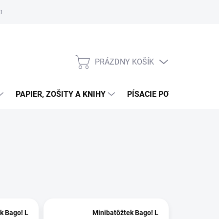
zmluvy
Podmienky ochrany osobných údajov
Moja objednávka
PRÁZDNY KOŠÍK
NÁKUPNÝ
KOŠÍK
PAPIER, ZOŠITY A KNIHY
PÍSACIE POTREBY
K
k Bago! L
Minibatôžtek Bago! L