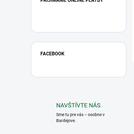
PRIJÍMAME ONLINE PLATBY
FACEBOOK
NAVŠTÍVTE NÁS
Sme tu pre vás – osobne v
Bardejove.