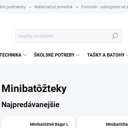
dné podmienky
Reklamačný poriadok
Formulár - odstúpenie od 
Hľadať
TECHNIKA
ŠKOLSKÉ POTREBY
TAŠKY A BATOHY
Minibatôžteky
Najpredávanejšie
Minibatôžtek Bago! L
Minibatôžte