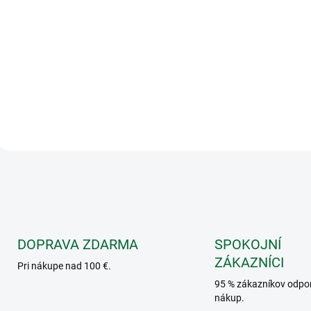
Do košíka
Minibatôžtek Bago! L
TURQUOISE
O
v
l
á
d
a
DOPRAVA ZDARMA
SPOKOJNÍ
c
ZÁKAZNÍCI
i
Pri nákupe nad 100 €.
e
95 % zákazníkov odpo
p
nákup.
r