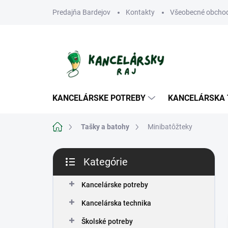
Prejsť
Predajňa Bardejov
Kontakty
Všeobecné obcho
na
obsah
KANCELÁRSKE POTREBY
KANCELÁRSKA 
Domov
Tašky a batohy
Minibatôžteky
B
Kategórie
o
Preskočiť
č
kategórie
n
Kancelárske potreby
ý
Kancelárska technika
p
a
Školské potreby