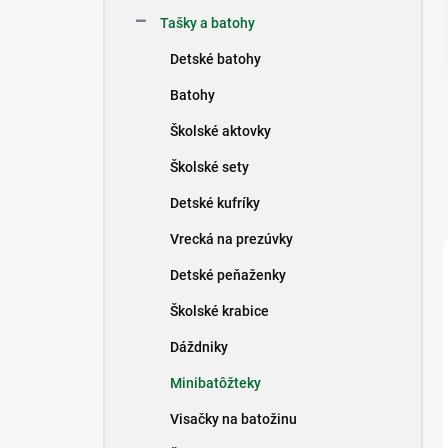
n
Tašky a batohy
e
l
Detské batohy
Batohy
Školské aktovky
Školské sety
Detské kufríky
Vrecká na prezúvky
Detské peňaženky
Školské krabice
Dáždniky
Minibatôžteky
Visačky na batožinu