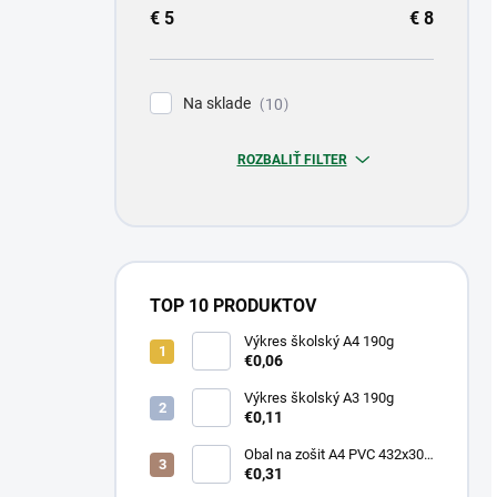
€
5
€
8
Na sklade
10
ROZBALIŤ FILTER
TOP 10 PRODUKTOV
Výkres školský A4 190g
€0,06
Výkres školský A3 190g
€0,11
Obal na zošit A4 PVC 432x304
mm, hrubý/transparentný
€0,31