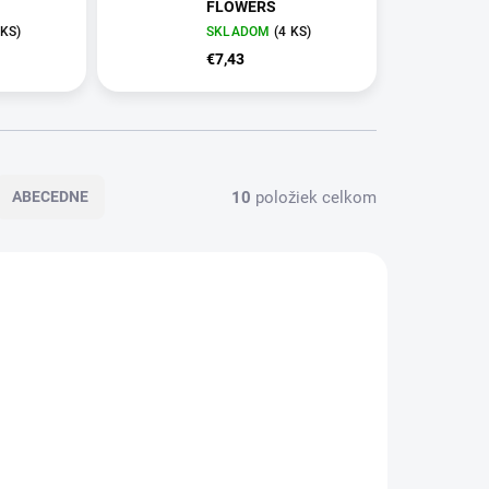
FLOWERS
 KS)
SKLADOM
(4 KS)
€7,43
10
položiek celkom
ABECEDNE
VIAC ZA MENEJ
7642.00
7640.00