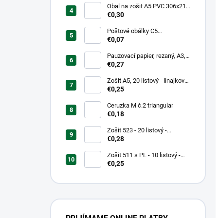
Obal na zošit A5 PVC 306x217
mm, hrubý/transparentný
€0,30
Poštové obálky C5
samolepiace
€0,07
Pauzovací papier, rezaný, A3,
XEROX
€0,27
Zošit A5, 20 listový - linajkový
523
€0,25
Ceruzka M č.2 triangular
€0,18
Zošit 523 - 20 listový -
linkovaný 12 mm - Country
€0,28
Landscape
Zošit 511 s PL - 10 listový -
linkovaný 20 mm s pomocnou
€0,25
linkou