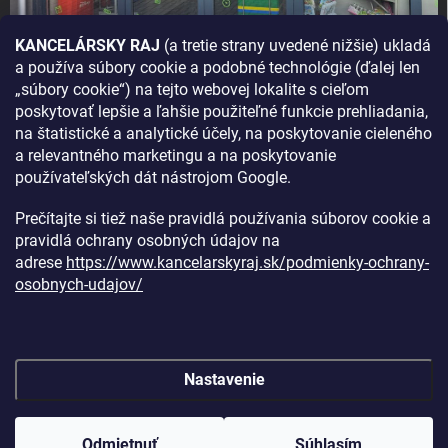
KANCELÁRSKY RAJ
(a tretie strany uvedené nižšie) ukladá
a používa súbory cookie a podobné technológie (ďalej len
AKO SA K NÁM DOSTANETE?
„súbory cookie“) na tejto webovej lokalite s cieľom
poskytovať lepšie a ľahšie použiteľné funkcie prehliadania,
na štatistické a analytické účely, na poskytovanie cieleného
a relevantného marketingu a na poskytovanie
používateľských dát nástrojom Google.
Prečítajte si tiež naše pravidlá používania súborov cookie a
pravidlá ochrany osobných údajov na
adrese
https://www.kancelarskyraj.sk/podmienky-ochrany-
osobnych-udajov/
Nastavenie
Copyright 2026
Kancelársky raj
. Všetky práva vyhradené.
Upraviť
nastavenie cookies
Odmietnuť
Súhlasím