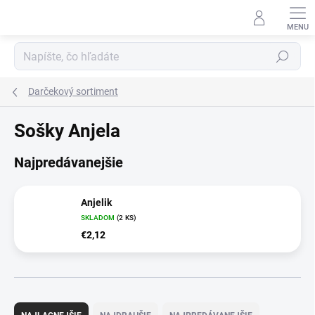
Prejsť
na
obsah
Hľadať
Darčekový sortiment
Sošky Anjela
Najpredávanejšie
Anjelik
SKLADOM
(2 KS)
€2,12
R
a