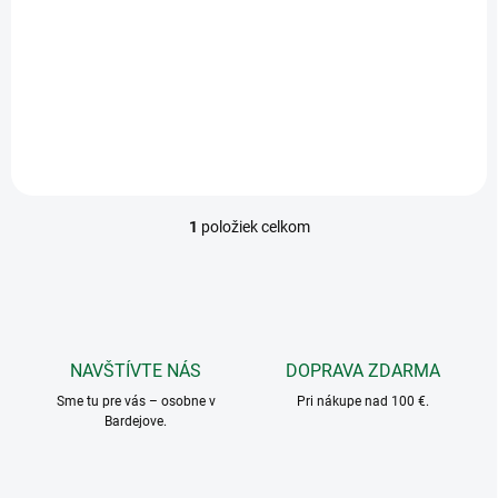
t
€2,12
o
Do košíka
v
Anjelik
1
položiek celkom
O
v
l
á
d
a
c
NAVŠTÍVTE NÁS
DOPRAVA ZDARMA
i
Sme tu pre vás – osobne v
e
Pri nákupe nad 100 €.
Bardejove.
p
r
v
k