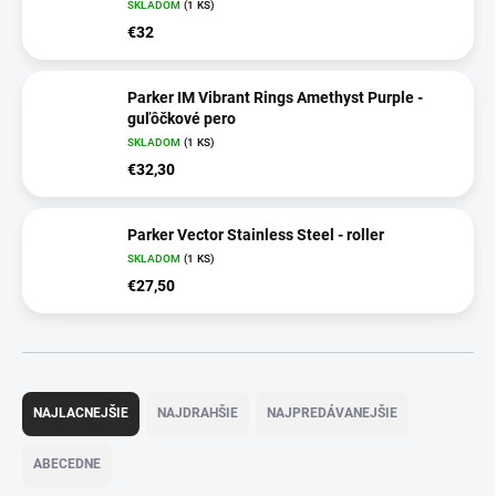
SKLADOM
(1 KS)
€32
Parker IM Vibrant Rings Amethyst Purple -
guľôčkové pero
SKLADOM
(1 KS)
€32,30
Parker Vector Stainless Steel - roller
SKLADOM
(1 KS)
€27,50
R
a
NAJLACNEJŠIE
NAJDRAHŠIE
NAJPREDÁVANEJŠIE
d
e
ABECEDNE
n