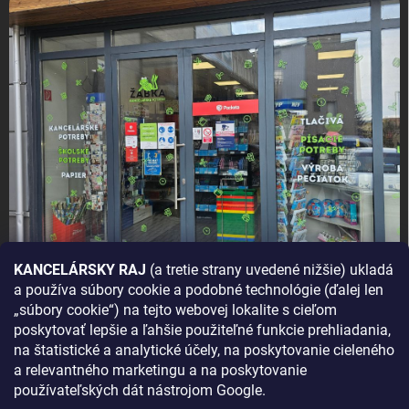
KANCELÁRSKY RAJ
(a tretie strany uvedené nižšie) ukladá
a používa súbory cookie a podobné technológie (ďalej len
AKO SA K NÁM DOSTANETE?
„súbory cookie“) na tejto webovej lokalite s cieľom
poskytovať lepšie a ľahšie použiteľné funkcie prehliadania,
na štatistické a analytické účely, na poskytovanie cieleného
a relevantného marketingu a na poskytovanie
používateľských dát nástrojom Google.