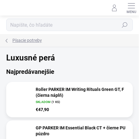
Prejsť
na
obsah
Hľadať
Písacie potreby
Luxusné perá
Najpredávanejšie
Roller PARKER IM Writing Rituals Green GT, F
(čierna náplň)
SKLADOM
(1 KS)
€47,90
GP PARKER IM Essential Black CT + čierne PU
púzdro