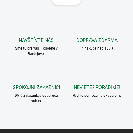
á
á
d
n
a
k
c
o
i
e
v
p
a
r
NAVŠTÍVTE NÁS
DOPRAVA ZDARMA
n
v
i
Sme tu pre vás – osobne v
Pri nákupe nad 100 €.
k
Bardejove.
e
y
v
ý
p
i
s
SPOKOJNÍ ZÁKAZNÍCI
NEVIETE? PORADÍME!
u
95 % zákazníkov odporúča
Rýchlo pomôžeme s výberom.
nákup.
Z