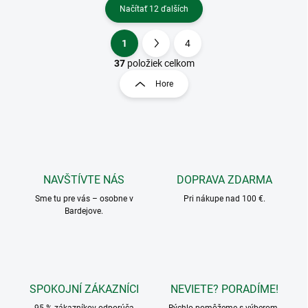
Načítať 12 ďalších
1
4
O
S
v
t
37
položiek celkom
l
r
Hore
á
á
d
n
a
k
c
o
i
e
v
p
a
r
NAVŠTÍVTE NÁS
DOPRAVA ZDARMA
n
v
i
Sme tu pre vás – osobne v
Pri nákupe nad 100 €.
k
Bardejove.
e
y
v
ý
p
i
s
SPOKOJNÍ ZÁKAZNÍCI
NEVIETE? PORADÍME!
u