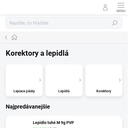
Prejsť
na
obsah
Hľadať
Domov
Korektory a lepidlá
Lepiace pásky
Lepidlá
Korektory
Najpredávanejšie
Lepidlo tuhé M 9g PVP