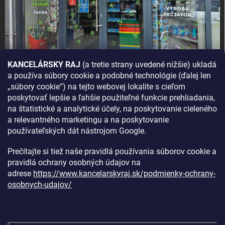
KANCELÁRSKY RAJ
(a tretie strany uvedené nižšie) ukladá
a používa súbory cookie a podobné technológie (ďalej len
AKO SA K NÁM DOSTANETE?
„súbory cookie“) na tejto webovej lokalite s cieľom
poskytovať lepšie a ľahšie použiteľné funkcie prehliadania,
na štatistické a analytické účely, na poskytovanie cieleného
a relevantného marketingu a na poskytovanie
používateľských dát nástrojom Google.
Prečítajte si tiež naše pravidlá používania súborov cookie a
pravidlá ochrany osobných údajov na
adrese
https://www.kancelarskyraj.sk/podmienky-ochrany-
osobnych-udajov/