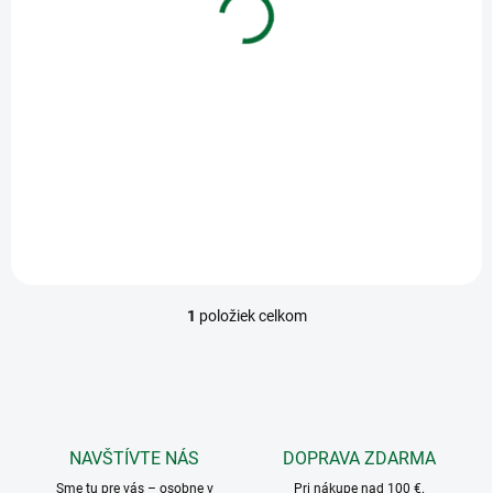
CENTROPEN 8550
t
Flipchart - sada 4 ks
o
v
€2,28
Do košíka
Popisovač CENTROPEN 8550
Flipchart - sada 4 ks
1
položiek celkom
O
v
l
á
d
a
c
NAVŠTÍVTE NÁS
DOPRAVA ZDARMA
i
Sme tu pre vás – osobne v
e
Pri nákupe nad 100 €.