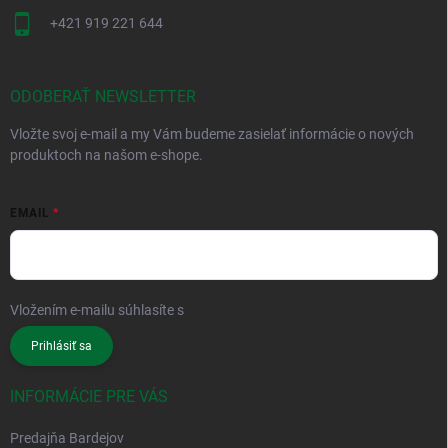
+421 919 221 644
ODOBERAŤ NEWSLETTER
Vložte svoj e-mail a my Vám budeme zasielať informácie o nových
produktoch na našom e-shope.
EMAIL
Vložením e-mailu súhlasíte s
podmienkami ochrany osobných údajov
Prihlásiť sa
INFORMÁCIE PRE VÁS
Predajňa Bardejov