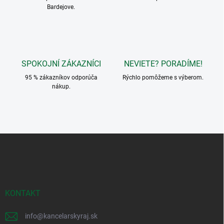
Bardejove.
p
r
v
k
y
v
SPOKOJNÍ ZÁKAZNÍCI
NEVIETE? PORADÍME!
ý
p
95 % zákazníkov odporúča
Rýchlo pomôžeme s výberom.
i
nákup.
s
u
Z
á
p
ä
t
i
KONTAKT
e
info
@
kancelarskyraj.sk