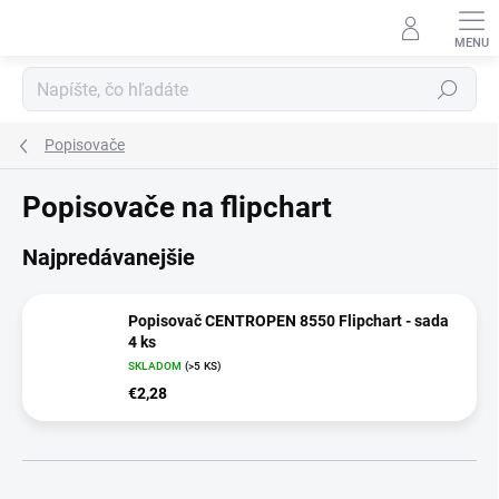
Prejsť
na
obsah
Hľadať
Popisovače
Popisovače na flipchart
Najpredávanejšie
Popisovač CENTROPEN 8550 Flipchart - sada
4 ks
SKLADOM
(>5 KS)
€2,28
R