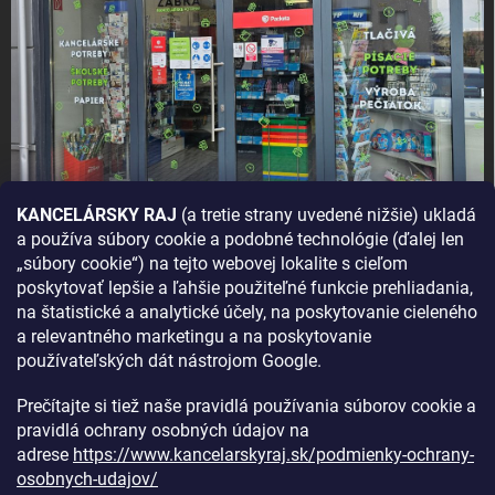
KANCELÁRSKY RAJ
(a tretie strany uvedené nižšie) ukladá
a používa súbory cookie a podobné technológie (ďalej len
AKO SA K NÁM DOSTANETE?
„súbory cookie“) na tejto webovej lokalite s cieľom
poskytovať lepšie a ľahšie použiteľné funkcie prehliadania,
na štatistické a analytické účely, na poskytovanie cieleného
a relevantného marketingu a na poskytovanie
používateľských dát nástrojom Google.
Prečítajte si tiež naše pravidlá používania súborov cookie a
pravidlá ochrany osobných údajov na
adrese
https://www.kancelarskyraj.sk/podmienky-ochrany-
osobnych-udajov/