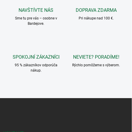
a
c
NAVŠTÍVTE NÁS
DOPRAVA ZDARMA
i
Sme tu pre vás – osobne v
e
Pri nákupe nad 100 €.
Bardejove.
p
r
v
k
y
v
SPOKOJNÍ ZÁKAZNÍCI
NEVIETE? PORADÍME!
ý
p
95 % zákazníkov odporúča
Rýchlo pomôžeme s výberom.
i
nákup.
s
u
Z
á
p
ä
t