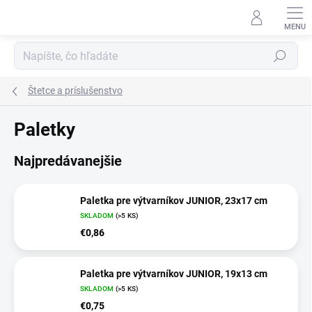
Prejsť
na
obsah
Hľadať
Štetce a príslušenstvo
Paletky
Najpredávanejšie
Paletka pre výtvarníkov JUNIOR, 23x17 cm
SKLADOM
(>5 KS)
€0,86
Paletka pre výtvarníkov JUNIOR, 19x13 cm
SKLADOM
(>5 KS)
€0,75