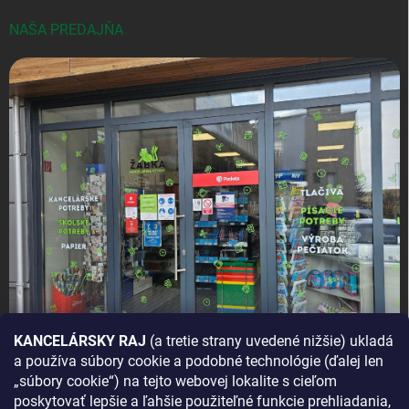
NAŠA PREDAJŇA
KANCELÁRSKY RAJ
(a tretie strany uvedené nižšie) ukladá
a používa súbory cookie a podobné technológie (ďalej len
AKO SA K NÁM DOSTANETE?
„súbory cookie“) na tejto webovej lokalite s cieľom
poskytovať lepšie a ľahšie použiteľné funkcie prehliadania,