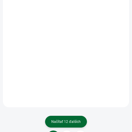
SKLADOM
SKLADOM
(2 KS)
(3 KS)
Modico 3/P3 zelená
Modico R25 červená
atramentová poduška
atramentová poduška
€3,54
€3,54
Do košíka
Do košíka
Modico R25 červená
atramentová poduška
Načítať 12 ďalších