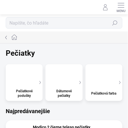
Prejsť
na
obsah
Hľadať
Domov
Pečiatky
Pečiatkové
Dátumové
Pečiatková farba
podušky
pečiatky
Najpredávanejšie
Modico 2 čierne teleso pečiatky