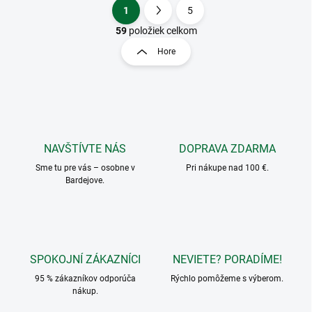
1
5
O
S
v
t
59
položiek celkom
l
r
Hore
á
á
d
n
a
k
c
o
i
e
v
p
a
r
NAVŠTÍVTE NÁS
DOPRAVA ZDARMA
n
v
i
Sme tu pre vás – osobne v
Pri nákupe nad 100 €.
k
Bardejove.
e
y
v
ý
p
i
s
SPOKOJNÍ ZÁKAZNÍCI
NEVIETE? PORADÍME!
u
95 % zákazníkov odporúča
Rýchlo pomôžeme s výberom.
nákup.