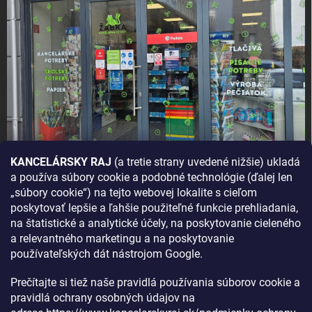
KANCELÁRSKY RAJ
(a tretie strany uvedené nižšie) ukladá
a používa súbory cookie a podobné technológie (ďalej len
AKO SA K NÁM DOSTANETE?
„súbory cookie“) na tejto webovej lokalite s cieľom
poskytovať lepšie a ľahšie použiteľné funkcie prehliadania,
na štatistické a analytické účely, na poskytovanie cieleného
a relevantného marketingu a na poskytovanie
používateľských dát nástrojom Google.
Prečítajte si tiež naše pravidlá používania súborov cookie a
pravidlá ochrany osobných údajov na