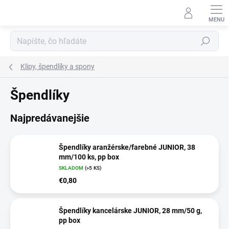
Prejsť
na
obsah
Hľadať
Klipy, špendlíky a spony
Špendlíky
Najpredávanejšie
Špendlíky aranžérske/farebné JUNIOR, 38
mm/100 ks, pp box
SKLADOM
(>5 KS)
€0,80
Špendlíky kancelárske JUNIOR, 28 mm/50 g,
pp box