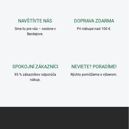
á
d
a
c
NAVŠTÍVTE NÁS
DOPRAVA ZDARMA
i
Sme tu pre vás – osobne v
e
Pri nákupe nad 100 €.
Bardejove.
p
r
v
k
y
v
SPOKOJNÍ ZÁKAZNÍCI
NEVIETE? PORADÍME!
ý
p
95 % zákazníkov odporúča
Rýchlo pomôžeme s výberom.
i
nákup.
s
u
Z
á
p
ä