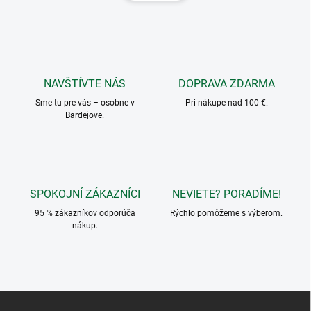
d
n
a
k
c
o
i
e
v
p
a
r
NAVŠTÍVTE NÁS
DOPRAVA ZDARMA
n
v
i
Sme tu pre vás – osobne v
Pri nákupe nad 100 €.
k
Bardejove.
e
y
v
ý
p
i
s
SPOKOJNÍ ZÁKAZNÍCI
NEVIETE? PORADÍME!
u
95 % zákazníkov odporúča
Rýchlo pomôžeme s výberom.
nákup.
Z