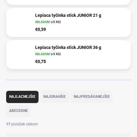
Lepiaca tyčinka stick JUNIOR 21 g
SKLADOM
(>5 KS)
€0,39
Lepiaca tyčinka stick JUNIOR 36 g
SKLADOM
(>5 KS)
€0,75
R
a
NAJLACNEJŠIE
NAJDRAHŠIE
NAJPREDÁVANEJŠIE
d
e
ABECEDNE
n
i
17
položiek celkom
e
p