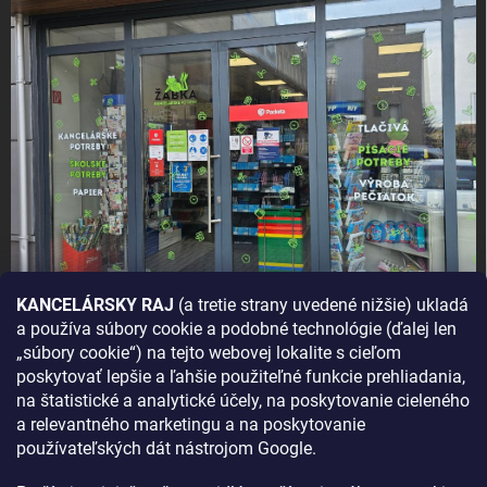
KANCELÁRSKY RAJ
(a tretie strany uvedené nižšie) ukladá
a používa súbory cookie a podobné technológie (ďalej len
AKO SA K NÁM DOSTANETE?
„súbory cookie“) na tejto webovej lokalite s cieľom
poskytovať lepšie a ľahšie použiteľné funkcie prehliadania,
na štatistické a analytické účely, na poskytovanie cieleného
a relevantného marketingu a na poskytovanie
používateľských dát nástrojom Google.