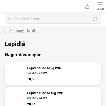
Prejsť
na
obsah
Hľadať
Korektory a lepidlá
Lepidlá
Najpredávanejšie
Lepidlo tuhé M 9g PVP
SKLADOM
(>5 KS)
€0,59
Lepidlo tuhé M 15g PVP
SKLADOM
(>5 KS)
€0,85