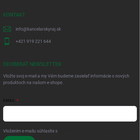
ä
t
i
KONTAKT
e
info
@
kancelarskyraj.sk
+421 919 221 644
ODOBERAŤ NEWSLETTER
Vložte svoj e-mail a my Vám budeme zasielať informácie o nových
produktoch na našom e-shope.
EMAIL
Vložením e-mailu súhlasíte s
podmienkami ochrany osobných údajov