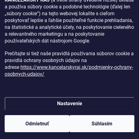
a používa súbory cookie a podobné technológie (ďalej len
AKO SA K NÁM DOSTANETE?
„súbory cookie“) na tejto webovej lokalite s cieľom
poskytovať lepšie a ľahšie použiteľné funkcie prehliadania,
na štatistické a analytické účely, na poskytovanie cieleného
a relevantného marketingu a na poskytovanie
používateľských dát nástrojom Google.
Prečítajte si tiež naše pravidlá používania súborov cookie a
pravidlá ochrany osobných údajov na
adrese
https://www.kancelarskyraj.sk/podmienky-ochrany-
osobnych-udajov/
Nastavenie
Copyright 2026
Kancelársky raj
. Všetky práva vyhradené.
Upraviť
nastavenie cookies
Odmietnuť
Súhlasím
Vytvoril Shoptet