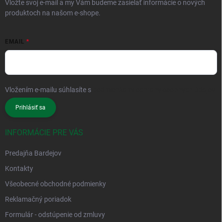
Vložte svoj e-mail a my Vám budeme zasielať informácie o nových
produktoch na našom e-shope.
EMAIL
Vložením e-mailu súhlasíte s
podmienkami ochrany osobných údajov
Prihlásiť sa
INFORMÁCIE PRE VÁS
Predajňa Bardejov
Kontakty
Všeobecné obchodné podmienky
Reklamačný poriadok
Formulár - odstúpenie od zmluvy