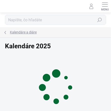
Prejsť
na
obsah
Hľadať
Kalendáre a diáre
Kalendáre 2025