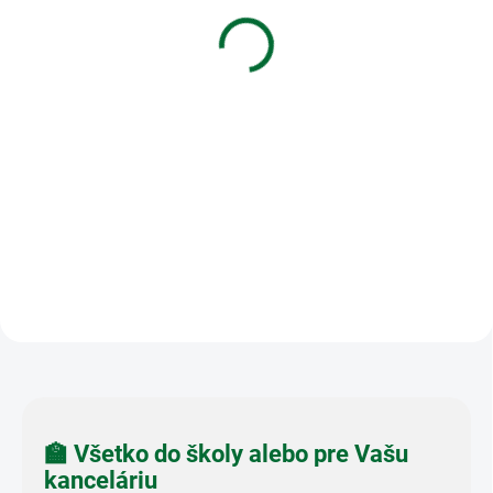
432x304 mm,
306x217 mm,
hrubý/transparentný
hrubý/transparentný
€0,31
€0,30
Do košíka
Do košíka
Obal na zošit A4 PVC 432x304
Obal na zošit A5 PVC 306x217
mm, hrubý/transparentný
mm, hrubý/transparentný
🏫 Všetko do školy alebo pre Vašu
kanceláriu