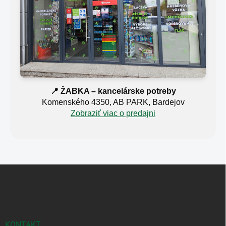
📍 ŽABKA – kancelárske potreby
Komenského 4350, AB PARK, Bardejov
Zobraziť viac o predajni
Z
á
p
ä
t
i
KONTAKT