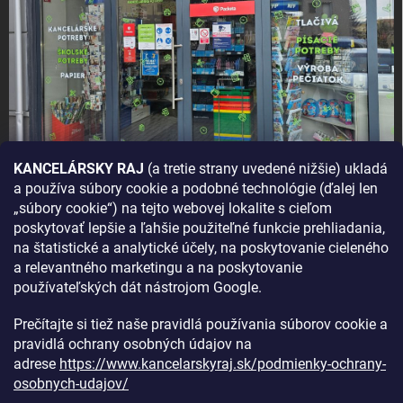
KANCELÁRSKY RAJ
(a tretie strany uvedené nižšie) ukladá
a používa súbory cookie a podobné technológie (ďalej len
AKO SA K NÁM DOSTANETE?
„súbory cookie“) na tejto webovej lokalite s cieľom
poskytovať lepšie a ľahšie použiteľné funkcie prehliadania,
na štatistické a analytické účely, na poskytovanie cieleného
a relevantného marketingu a na poskytovanie
používateľských dát nástrojom Google.
Prečítajte si tiež naše pravidlá používania súborov cookie a
pravidlá ochrany osobných údajov na
adrese
https://www.kancelarskyraj.sk/podmienky-ochrany-
osobnych-udajov/