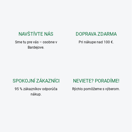
n
c
e
l
NAVŠTÍVTE NÁS
DOPRAVA ZDARMA
á
Sme tu pre vás – osobne v
Pri nákupe nad 100 €.
r
Bardejove.
i
u
SPOKOJNÍ ZÁKAZNÍCI
NEVIETE? PORADÍME!
95 % zákazníkov odporúča
Rýchlo pomôžeme s výberom.
nákup.