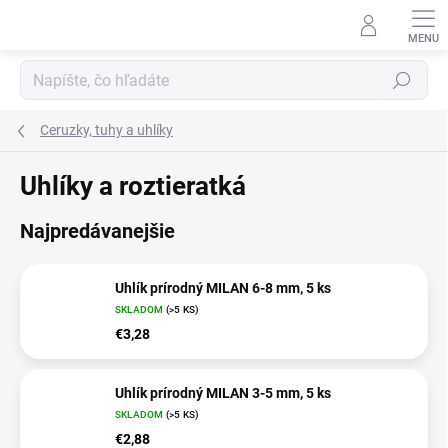
Prejsť
na
obsah
Hľadať
Ceruzky, tuhy a uhlíky
Uhlíky a roztieratká
Najpredávanejšie
Uhlík prírodný MILAN 6-8 mm, 5 ks
SKLADOM
(>5 KS)
€3,28
Uhlík prírodný MILAN 3-5 mm, 5 ks
SKLADOM
(>5 KS)
€2,88