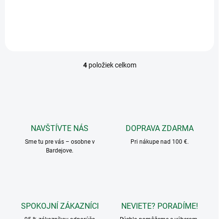
mm, 5 ks
mm, 5 ks
4
položiek celkom
O
v
l
á
d
a
c
NAVŠTÍVTE NÁS
DOPRAVA ZDARMA
i
Sme tu pre vás – osobne v
e
Pri nákupe nad 100 €.
Bardejove.
p
r
v
k
y
v
SPOKOJNÍ ZÁKAZNÍCI
NEVIETE? PORADÍME!
ý
p