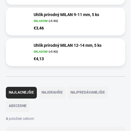
Uhlík prírodný MILAN 9-11 mm, 5 ks
SKLADOM
(>5 KS)
€3,46
Uhlík prírodný MILAN 12-14 mm, 5 ks
SKLADOM
(>5 KS)
€4,13
R
a
NAJLACNEJŠIE
NAJDRAHŠIE
NAJPREDÁVANEJŠIE
d
e
ABECEDNE
n
i
4
položiek celkom
e
p