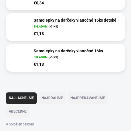
€0,34
Samolepky na darčeky vianočné 16ks detské
SKLADOM
(>5 KS)
€1,13
Samolepky na darčeky vianočné 16ks
SKLADOM
(>5 KS)
€1,13
R
a
NAJLACNEJŠIE
NAJDRAHŠIE
NAJPREDÁVANEJŠIE
d
e
ABECEDNE
n
i
4
položiek celkom
e