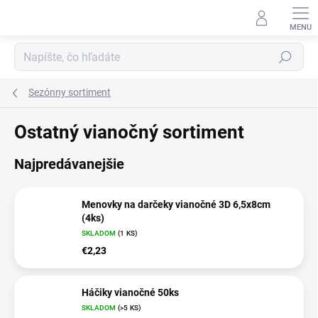
Prejsť
na
obsah
Hľadať
Sezónny sortiment
Ostatný vianočný sortiment
Najpredávanejšie
Menovky na darčeky vianočné 3D 6,5x8cm
(4ks)
SKLADOM
(1 KS)
€2,23
Háčiky vianočné 50ks
SKLADOM
(>5 KS)