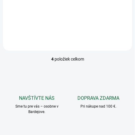
Do košíka
Do košíka
Samolepky na darčeky
Menovky na darčeky vianočné
vianočné 16ks detské
3D 6,5x8cm (4ks)
4
položiek celkom
O
v
l
á
d
a
c
NAVŠTÍVTE NÁS
DOPRAVA ZDARMA
i
Sme tu pre vás – osobne v
e
Pri nákupe nad 100 €.
Bardejove.
p
r
v
k