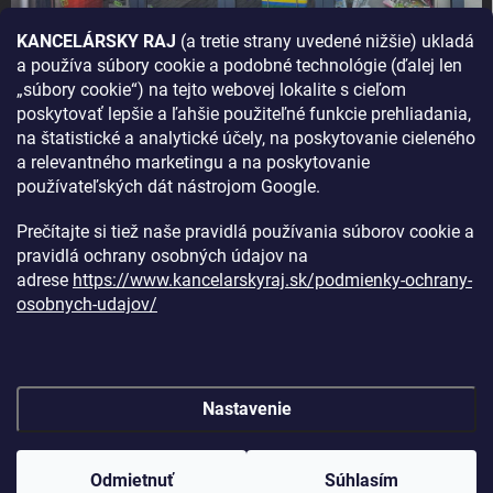
KANCELÁRSKY RAJ
(a tretie strany uvedené nižšie) ukladá
a používa súbory cookie a podobné technológie (ďalej len
AKO SA K NÁM DOSTANETE?
„súbory cookie“) na tejto webovej lokalite s cieľom
poskytovať lepšie a ľahšie použiteľné funkcie prehliadania,
na štatistické a analytické účely, na poskytovanie cieleného
a relevantného marketingu a na poskytovanie
používateľských dát nástrojom Google.
Prečítajte si tiež naše pravidlá používania súborov cookie a
pravidlá ochrany osobných údajov na
adrese
https://www.kancelarskyraj.sk/podmienky-ochrany-
osobnych-udajov/
Nastavenie
Copyright 2026
Kancelársky raj
. Všetky práva vyhradené.
Upraviť
nastavenie cookies
Odmietnuť
Súhlasím