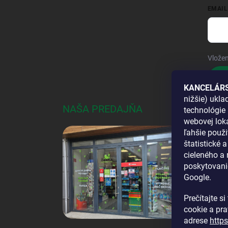
EMAIL
Vložen
Pri
KANCELÁRS
nižšie) ukl
NAŠA PREDAJŇA
AKO
technológie 
webovej loka
DOS
ľahšie použi
štatistické 
cieleného a
poskytovani
Google.
Prečítajte s
cookie a pr
adrese
http