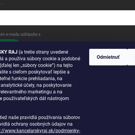
ím e-mailu súhlasíte s
podmienkami ochrany osobných údajov
hlásiť sa
KY RAJ
(a tretie strany uvedené
Odmietnuť
adá a používa súbory cookie a podobné
 SA K NÁM
(ďalej len „súbory cookie“) na tejto
lite s cieľom poskytovať lepšie a
TANETE?
teľné funkcie prehliadania, na
a analytické účely, na poskytovanie
 relevantného marketingu a na
e používateľských dát nástrojom
i tiež naše pravidlá používania súborov
avidlá ochrany osobných údajov na
s://www.kancelarskyraj.sk/podmienky-