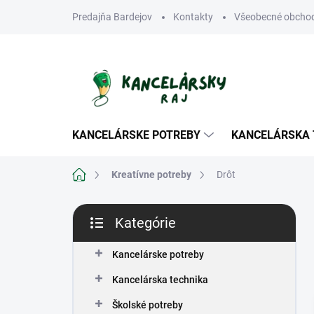
Prejsť
Predajňa Bardejov
Kontakty
Všeobecné obcho
na
obsah
KANCELÁRSKE POTREBY
KANCELÁRSKA 
Domov
Kreatívne potreby
Drôt
B
Kategórie
o
Preskočiť
č
kategórie
n
Kancelárske potreby
ý
Kancelárska technika
p
a
Školské potreby