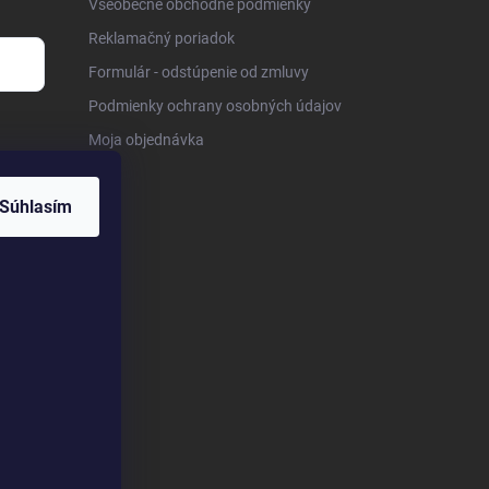
Všeobecné obchodné podmienky
Reklamačný poriadok
Formulár - odstúpenie od zmluvy
Podmienky ochrany osobných údajov
Moja objednávka
Súhlasím