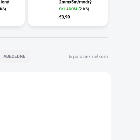
lený
2mmx5m/modrý
 KS)
SKLADOM
(2 KS)
€3,90
5
položiek celkom
ABECEDNE
VIAC ZA MENEJ
5584.00
5586.00