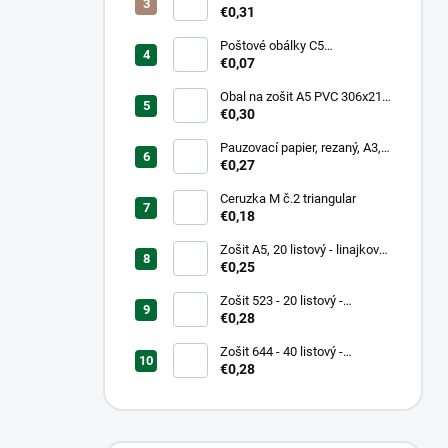
mm, hrubý/transparentný
€0,31
Poštové obálky C5
samolepiace
€0,07
Obal na zošit A5 PVC 306x217
mm, hrubý/transparentný
€0,30
Pauzovací papier, rezaný, A3,
XEROX
€0,27
Ceruzka M č.2 triangular
€0,18
Zošit A5, 20 listový - linajkový
523
€0,25
Zošit 523 - 20 listový -
linkovaný 12 mm - Country
€0,28
Landscape
Zošit 644 - 40 listový -
linkovaný 8 mm - Teenage Mix
€0,28
dizajnov