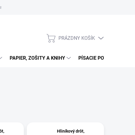
zmluvy
Podmienky ochrany osobných údajov
Moja objednávka
PRÁZDNY KOŠÍK
NÁKUPNÝ
KOŠÍK
PAPIER, ZOŠITY A KNIHY
PÍSACIE POTREBY
K
ôt,
Hliníkový drôt,