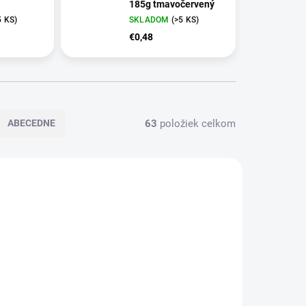
185g tmavočervený
5 KS)
SKLADOM
(>5 KS)
€0,48
63
položiek celkom
ABECEDNE
VIAC ZA MENEJ
7.00
3424.00