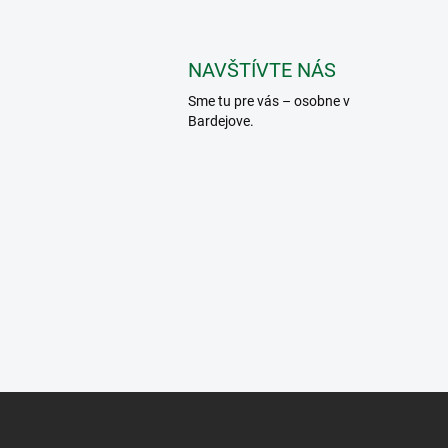
NAVŠTÍVTE NÁS
Sme tu pre vás – osobne v
Bardejove.
Z
á
p