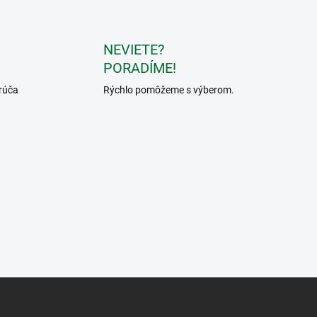
á
n
k
NEVIETE?
o
PORADÍME!
v
rúča
Rýchlo pomôžeme s výberom.
a
n
i
e