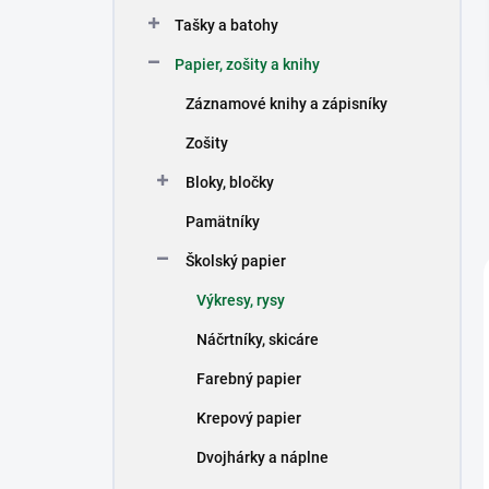
n
Tašky a batohy
e
l
Papier, zošity a knihy
Záznamové knihy a zápisníky
Zošity
Bloky, bločky
Pamätníky
Školský papier
Výkresy, rysy
Náčrtníky, skicáre
Farebný papier
Krepový papier
Dvojhárky a náplne