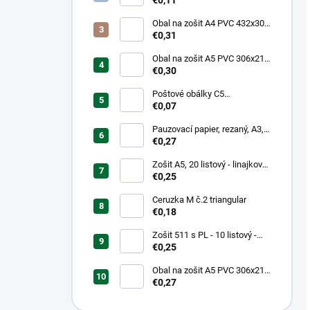
Obal na zošit A4 PVC 432x304
mm, hrubý/transparentný
€0,31
Obal na zošit A5 PVC 306x217
mm, hrubý/transparentný
€0,30
Poštové obálky C5
samolepiace
€0,07
Pauzovací papier, rezaný, A3,
XEROX
€0,27
Zošit A5, 20 listový - linajkový
523
€0,25
Ceruzka M č.2 triangular
€0,18
Zošit 511 s PL - 10 listový -
linkovaný 20 mm s pomocnou
€0,25
linkou
Obal na zošit A5 PVC 306x217
mm Neon Color -
€0,27
transparentný/ružov