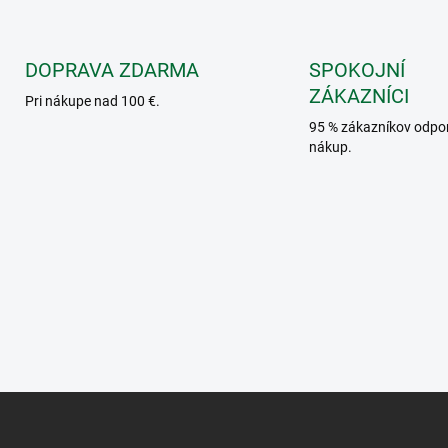
a
c
i
e
DOPRAVA ZDARMA
SPOKOJNÍ
p
ZÁKAZNÍCI
Pri nákupe nad 100 €.
r
v
95 % zákazníkov odpo
k
nákup.
y
v
ý
p
i
s
u