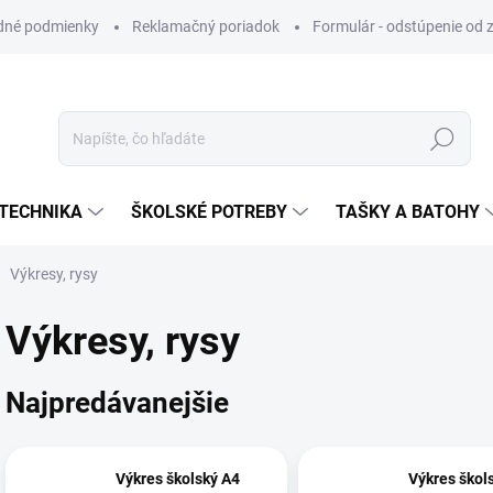
dné podmienky
Reklamačný poriadok
Formulár - odstúpenie od 
Hľadať
TECHNIKA
ŠKOLSKÉ POTREBY
TAŠKY A BATOHY
Výkresy, rysy
Výkresy, rysy
Najpredávanejšie
Výkres školský A4
Výkres škol