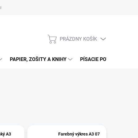
zmluvy
Podmienky ochrany osobných údajov
Moja objednávka
PRÁZDNY KOŠÍK
NÁKUPNÝ
KOŠÍK
PAPIER, ZOŠITY A KNIHY
PÍSACIE POTREBY
K
ský A3
Farebný výkres A3 07