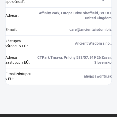
spoločnosť
:
Affinity Park, Europa Drive Sheffield, S9 1XT
Adresa
:
United Kingdom
E-mail
:
care@ancientwisdom.biz
Zástupca
Ancient Wisdom s.r.o.,
výrobcu v EÚ
:
Adresa
CTPark Trnava, Prílohy 583/57, 919 26 Zavar,
zástupcu v EÚ
:
Slovensko
E-mail zástupcu
ahoj@awgifts.sk
v EÚ
:
Z