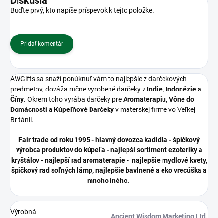
Diskusia
Buďte prvý, kto napíše príspevok k tejto položke.
Pridať komentár
AWGifts sa snaží ponúknuť vám to najlepšie z darčekových
predmetov, dováža ručne vyrobené darčeky z
Indie, Indonézie a
Číny
. Okrem toho vyrába darčeky pre
Aromaterapiu, Vône do
Domácnosti a Kúpeľňové Darčeky
v materskej firme vo Veľkej
Británii.
Fair trade od roku 1995 - hlavný dovozca kadidla - špičkový
výrobca produktov do kúpeľa - najlepší sortiment ezoteriky a
kryštálov - najlepší rad aromaterapie - najlepšie mydlové kvety,
špičkový rad soľných lámp, najlepšie bavlnené a eko vrecúška a
mnoho iného.
Výrobná
Ancient Wisdom Marketing Ltd.