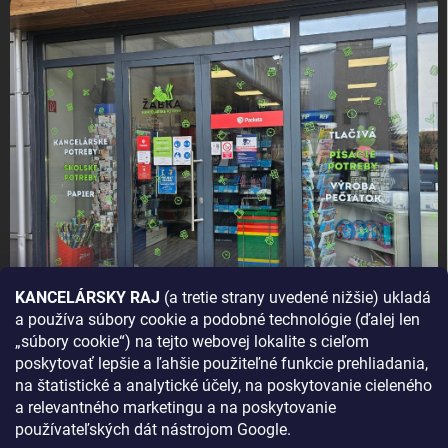
KANCELÁRSKY RAJ
(a tretie strany uvedené nižšie) ukladá
a používa súbory cookie a podobné technológie (ďalej len
AKO SA K NÁM DOSTANETE?
„súbory cookie“) na tejto webovej lokalite s cieľom
poskytovať lepšie a ľahšie použiteľné funkcie prehliadania,
na štatistické a analytické účely, na poskytovanie cieleného
a relevantného marketingu a na poskytovanie
používateľských dát nástrojom Google.