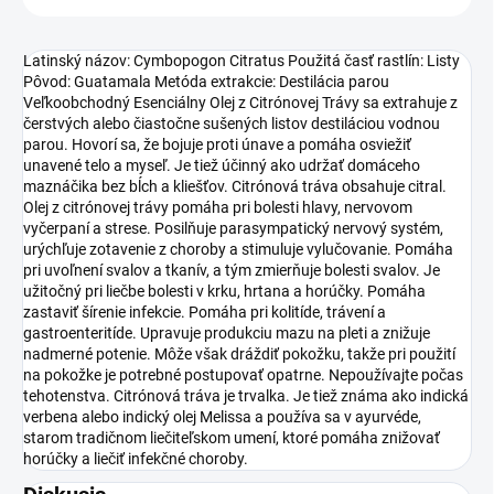
Latinský názov: Cymbopogon Citratus Použitá časť rastlín: Listy
Pôvod: Guatamala Metóda extrakcie: Destilácia parou
Veľkoobchodný Esenciálny Olej z Citrónovej Trávy sa extrahuje z
čerstvých alebo čiastočne sušených listov destiláciou vodnou
parou. Hovorí sa, že bojuje proti únave a pomáha osviežiť
unavené telo a myseľ. Je tiež účinný ako udržať domáceho
maznáčika bez bĺch a kliešťov. Citrónová tráva obsahuje citral.
Olej z citrónovej trávy pomáha pri bolesti hlavy, nervovom
vyčerpaní a strese. Posilňuje parasympatický nervový systém,
urýchľuje zotavenie z choroby a stimuluje vylučovanie. Pomáha
pri uvoľnení svalov a tkanív, a tým zmierňuje bolesti svalov. Je
užitočný pri liečbe bolesti v krku, hrtana a horúčky. Pomáha
zastaviť šírenie infekcie. Pomáha pri kolitíde, trávení a
gastroenteritíde. Upravuje produkciu mazu na pleti a znižuje
nadmerné potenie. Môže však dráždiť pokožku, takže pri použití
na pokožke je potrebné postupovať opatrne. Nepoužívajte počas
tehotenstva. Citrónová tráva je trvalka. Je tiež známa ako indická
verbena alebo indický olej Melissa a používa sa v ayurvéde,
starom tradičnom liečiteľskom umení, ktoré pomáha znižovať
horúčky a liečiť infekčné choroby.