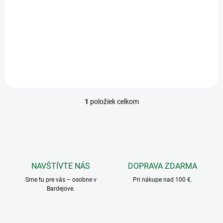
t
€9
o
Do košíka
v
Gold Brick 100ml
1
položiek celkom
O
v
l
á
d
a
c
NAVŠTÍVTE NÁS
DOPRAVA ZDARMA
i
Sme tu pre vás – osobne v
e
Pri nákupe nad 100 €.
Bardejove.
p
r
v
k