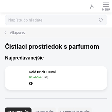
Prejsť
na
obsah
Hľadať
Alfapureo
Čistiaci prostriedok s parfumom
Najpredávanejšie
Gold Brick 100ml
SKLADOM
(1 KS)
€9
R
a