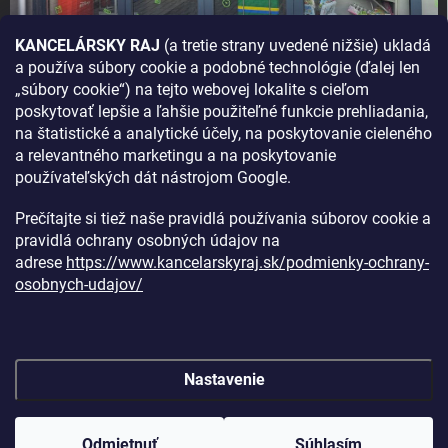
KANCELÁRSKY RAJ
(a tretie strany uvedené nižšie) ukladá
a používa súbory cookie a podobné technológie (ďalej len
AKO SA K NÁM DOSTANETE?
„súbory cookie“) na tejto webovej lokalite s cieľom
poskytovať lepšie a ľahšie použiteľné funkcie prehliadania,
na štatistické a analytické účely, na poskytovanie cieleného
a relevantného marketingu a na poskytovanie
používateľských dát nástrojom Google.
Prečítajte si tiež naše pravidlá používania súborov cookie a
pravidlá ochrany osobných údajov na
adrese
https://www.kancelarskyraj.sk/podmienky-ochrany-
osobnych-udajov/
Nastavenie
Copyright 2026
Kancelársky raj
. Všetky práva vyhradené.
Upraviť
nastavenie cookies
Odmietnuť
Súhlasím