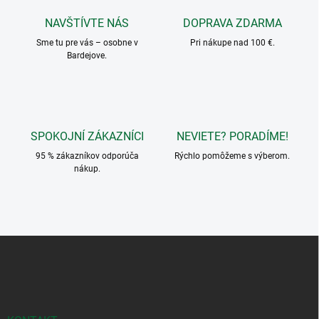
a
c
NAVŠTÍVTE NÁS
DOPRAVA ZDARMA
i
Sme tu pre vás – osobne v
e
Pri nákupe nad 100 €.
Bardejove.
p
r
v
k
y
v
SPOKOJNÍ ZÁKAZNÍCI
NEVIETE? PORADÍME!
ý
p
95 % zákazníkov odporúča
Rýchlo pomôžeme s výberom.
i
nákup.
s
u
Z
á
p
ä
t