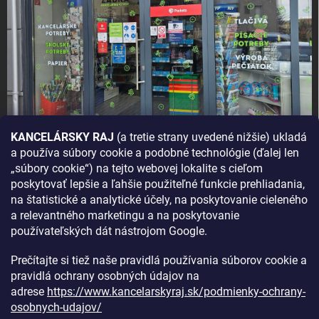
KANCELÁRSKY RAJ
(a tretie strany uvedené nižšie) ukladá
a používa súbory cookie a podobné technológie (ďalej len
AKO SA K NÁM DOSTANETE?
„súbory cookie“) na tejto webovej lokalite s cieľom
poskytovať lepšie a ľahšie použiteľné funkcie prehliadania,
na štatistické a analytické účely, na poskytovanie cieleného
a relevantného marketingu a na poskytovanie
používateľských dát nástrojom Google.
Prečítajte si tiež naše pravidlá používania súborov cookie a
pravidlá ochrany osobných údajov na
adrese
https://www.kancelarskyraj.sk/podmienky-ochrany-
osobnych-udajov/