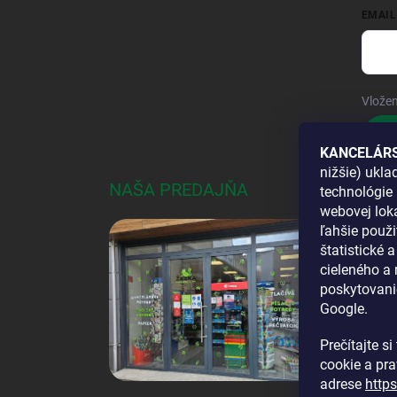
EMAIL
Vložen
Pri
KANCELÁRS
nižšie) ukl
NAŠA PREDAJŇA
AKO
technológie 
webovej loka
DOS
ľahšie použi
štatistické 
cieleného a
poskytovani
Google.
Prečítajte s
cookie a pr
adrese
http