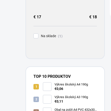
€
17
€
18
Na sklade
1
TOP 10 PRODUKTOV
Výkres školský A4 190g
€0,06
Výkres školský A3 190g
€0,11
Obal na zošit A4 PVC 432x304