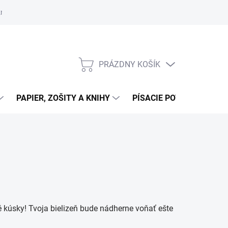
zmluvy
Podmienky ochrany osobných údajov
Moja objednávka
PRÁZDNY KOŠÍK
NÁKUPNÝ
KOŠÍK
PAPIER, ZOŠITY A KNIHY
PÍSACIE POTREBY
K
 kúsky! Tvoja bielizeň bude nádherne voňať ešte