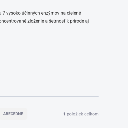
lu 7 vysoko účinných enzýmov na cielené
ncentrované zloženie a šetrnosť k prírode aj
1
položiek celkom
ABECEDNE