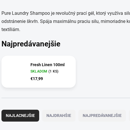
Pure Laundry Shampoo je revolučný prací gél, ktorý využíva si
odstránenie škvŕn. Spája maximálnu praciu silu, mimoriadne ko
textíliám.
Najpredávanejšie
Fresh Linen 100ml
SKLADOM
(1 KS)
€17,99
R
a
NAJLACNEJŠIE
NAJDRAHŠIE
NAJPREDÁVANEJŠIE
d
e