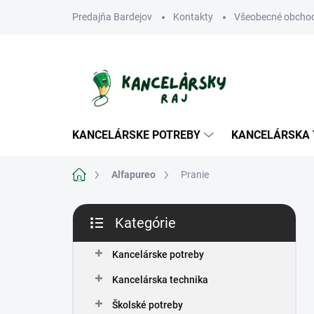
Prejsť
Predajňa Bardejov
Kontakty
Všeobecné obcho
na
obsah
KANCELÁRSKE POTREBY
KANCELÁRSKA 
Domov
Alfapureo
Pranie
B
Kategórie
o
Preskočiť
č
kategórie
n
Kancelárske potreby
ý
Kancelárska technika
p
a
Školské potreby