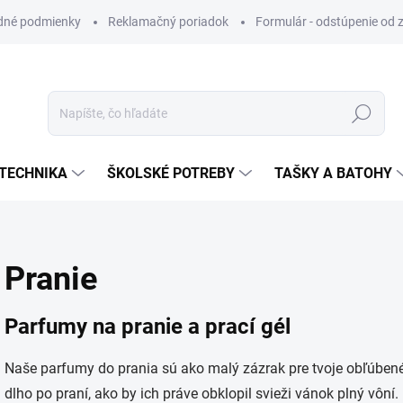
dné podmienky
Reklamačný poriadok
Formulár - odstúpenie od 
Hľadať
TECHNIKA
ŠKOLSKÉ POTREBY
TAŠKY A BATOHY
Pranie
Parfumy na pranie a prací gél
Naše parfumy do prania sú ako malý zázrak pre tvoje obľúbené
dlho po praní, ako by ich práve obklopil svieži vánok plný vôní.