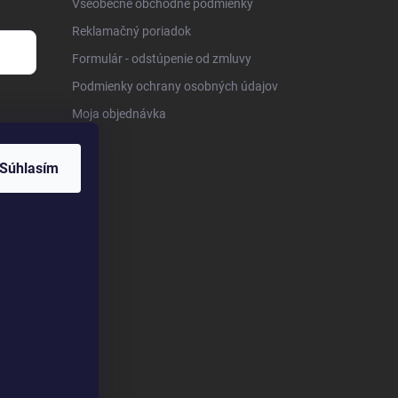
Všeobecné obchodné podmienky
Reklamačný poriadok
Formulár - odstúpenie od zmluvy
Podmienky ochrany osobných údajov
Moja objednávka
Súhlasím