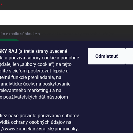
ím e-mailu súhlasíte s
podmienkami ochrany osobných údajov
hlásiť sa
KY RAJ
(a tretie strany uvedené
Odmietnuť
adá a používa súbory cookie a podobné
 SA K NÁM
(ďalej len „súbory cookie“) na tejto
lite s cieľom poskytovať lepšie a
TANETE?
teľné funkcie prehliadania, na
a analytické účely, na poskytovanie
 relevantného marketingu a na
e používateľských dát nástrojom
i tiež naše pravidlá používania súborov
avidlá ochrany osobných údajov na
s://www.kancelarskyraj.sk/podmienky-