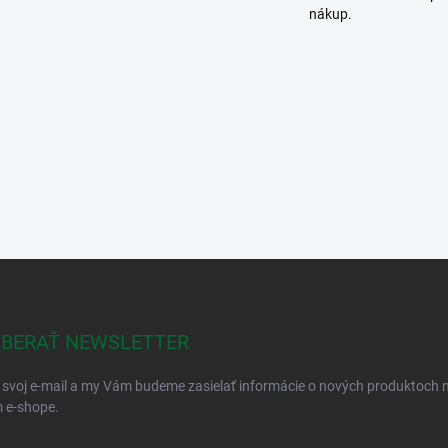
nákup.
BERAŤ NEWSLETTER
 svoj e-mail a my Vám budeme zasielať informácie o nových produktoch 
 e-shope.