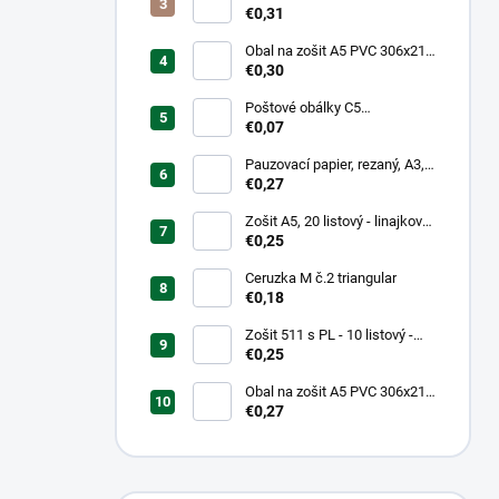
mm, hrubý/transparentný
€0,31
Obal na zošit A5 PVC 306x217
mm, hrubý/transparentný
€0,30
Poštové obálky C5
samolepiace
€0,07
Pauzovací papier, rezaný, A3,
XEROX
€0,27
Zošit A5, 20 listový - linajkový
523
€0,25
Ceruzka M č.2 triangular
€0,18
Zošit 511 s PL - 10 listový -
linkovaný 20 mm s pomocnou
€0,25
linkou
Obal na zošit A5 PVC 306x217
mm Neon Color -
€0,27
transparentný/ružov