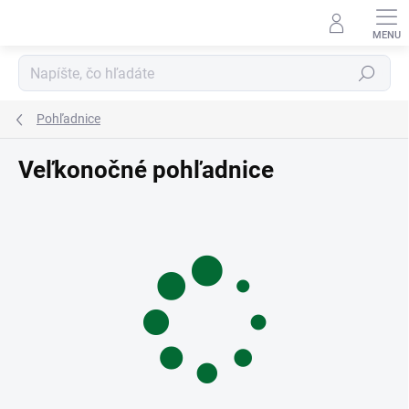
Prejsť
na
obsah
Hľadať
Pohľadnice
Veľkonočné pohľadnice