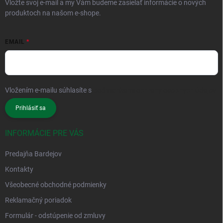
Vložte svoj e-mail a my Vám budeme zasielať informácie o nových
produktoch na našom e-shope.
EMAIL
Vložením e-mailu súhlasíte s
podmienkami ochrany osobných údajov
Prihlásiť sa
INFORMÁCIE PRE VÁS
Predajňa Bardejov
Kontakty
Všeobecné obchodné podmienky
Reklamačný poriadok
Formulár - odstúpenie od zmluvy