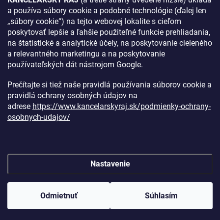
a používa súbory cookie a podobné technológie (ďalej len
AKO SA K NÁM DOSTANETE?
„súbory cookie“) na tejto webovej lokalite s cieľom
poskytovať lepšie a ľahšie použiteľné funkcie prehliadania,
na štatistické a analytické účely, na poskytovanie cieleného
a relevantného marketingu a na poskytovanie
používateľských dát nástrojom Google.
Prečítajte si tiež naše pravidlá používania súborov cookie a
pravidlá ochrany osobných údajov na
adrese
https://www.kancelarskyraj.sk/podmienky-ochrany-
osobnych-udajov/
Nastavenie
Copyright 2026
Kancelársky raj
. Všetky práva vyhradené.
Upraviť
nastavenie cookies
Odmietnuť
Súhlasím
Vytvoril Shoptet