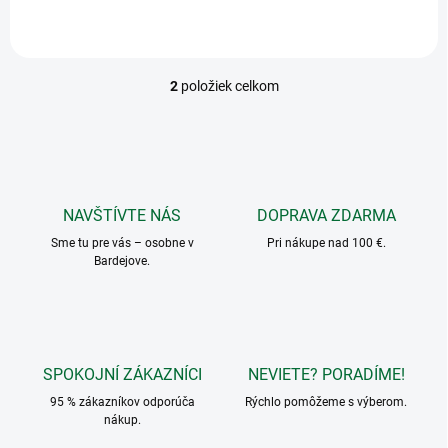
2
položiek celkom
O
v
l
á
d
a
c
NAVŠTÍVTE NÁS
DOPRAVA ZDARMA
i
Sme tu pre vás – osobne v
e
Pri nákupe nad 100 €.
Bardejove.
p
r
v
k
y
v
SPOKOJNÍ ZÁKAZNÍCI
NEVIETE? PORADÍME!
ý
p
95 % zákazníkov odporúča
Rýchlo pomôžeme s výberom.
i
nákup.
s