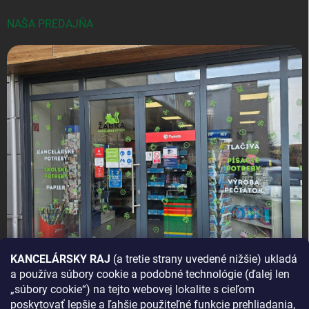
NAŠA PREDAJŇA
KANCELÁRSKY RAJ
(a tretie strany uvedené nižšie) ukladá
a používa súbory cookie a podobné technológie (ďalej len
AKO SA K NÁM DOSTANETE?
„súbory cookie“) na tejto webovej lokalite s cieľom
poskytovať lepšie a ľahšie použiteľné funkcie prehliadania,