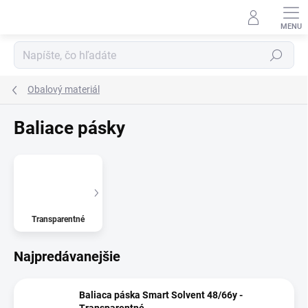
Prejsť
na
obsah
Hľadať
Obalový materiál
Baliace pásky
Transparentné
Najpredávanejšie
Baliaca páska Smart Solvent 48/66y -