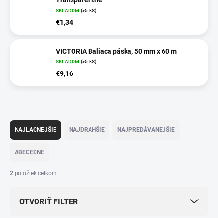
Transparentné
SKLADOM
(>5 KS)
€1,34
VICTORIA Baliaca páska, 50 mm x 60 m
SKLADOM
(>5 KS)
€9,16
R
a
NAJLACNEJŠIE
NAJDRAHŠIE
NAJPREDÁVANEJŠIE
d
e
ABECEDNE
n
i
2
položiek celkom
e
p
OTVORIŤ FILTER
r
o