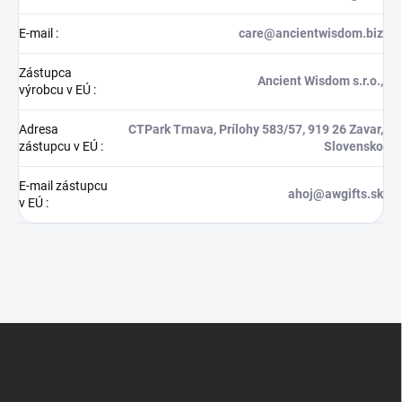
E-mail
:
care@ancientwisdom.biz
Zástupca
Ancient Wisdom s.r.o.,
výrobcu v EÚ
:
Adresa
CTPark Trnava, Prílohy 583/57, 919 26 Zavar,
zástupcu v EÚ
:
Slovensko
E-mail zástupcu
ahoj@awgifts.sk
v EÚ
:
Z
á
p
ä