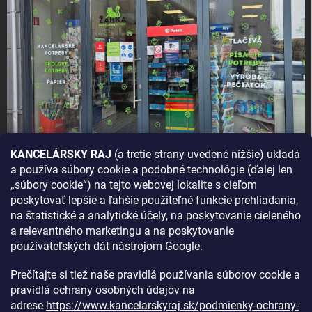
KANCELÁRSKY RAJ
(a tretie strany uvedené nižšie) ukladá
a používa súbory cookie a podobné technológie (ďalej len
AKO SA K NÁM DOSTANETE?
„súbory cookie“) na tejto webovej lokalite s cieľom
poskytovať lepšie a ľahšie použiteľné funkcie prehliadania,
na štatistické a analytické účely, na poskytovanie cieleného
a relevantného marketingu a na poskytovanie
používateľských dát nástrojom Google.
Prečítajte si tiež naše pravidlá používania súborov cookie a
pravidlá ochrany osobných údajov na
adrese
https://www.kancelarskyraj.sk/podmienky-ochrany-