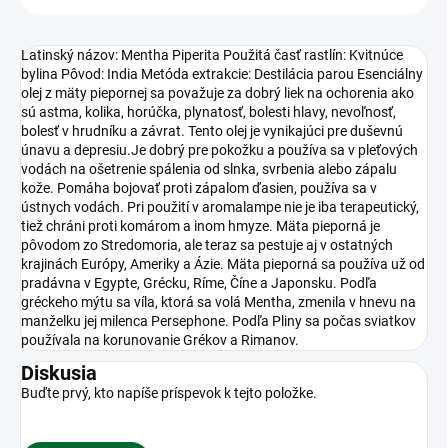
Latinský názov: Mentha Piperita Použitá časť rastlín: Kvitnúce
bylina Pôvod: India Metóda extrakcie: Destilácia parou Esenciálny
olej z mäty piepornej sa považuje za dobrý liek na ochorenia ako
sú astma, kolika, horúčka, plynatosť, bolesti hlavy, nevoľnosť,
bolesť v hrudníku a závrat. Tento olej je vynikajúci pre duševnú
únavu a depresiu.Je dobrý pre pokožku a používa sa v pleťových
vodách na ošetrenie spálenia od slnka, svrbenia alebo zápalu
kože. Pomáha bojovať proti zápalom ďasien, používa sa v
ústnych vodách. Pri použití v aromalampe nie je iba terapeutický,
tiež chráni proti komárom a inom hmyze. Mäta pieporná je
pôvodom zo Stredomoria, ale teraz sa pestuje aj v ostatných
krajinách Európy, Ameriky a Ázie. Mäta pieporná sa používa už od
pradávna v Egypte, Grécku, Ríme, Číne a Japonsku. Podľa
gréckeho mýtu sa víla, ktorá sa volá Mentha, zmenila v hnevu na
manželku jej milenca Persephone. Podľa Pliny sa počas sviatkov
používala na korunovanie Grékov a Rimanov.
Diskusia
Buďte prvý, kto napíše príspevok k tejto položke.