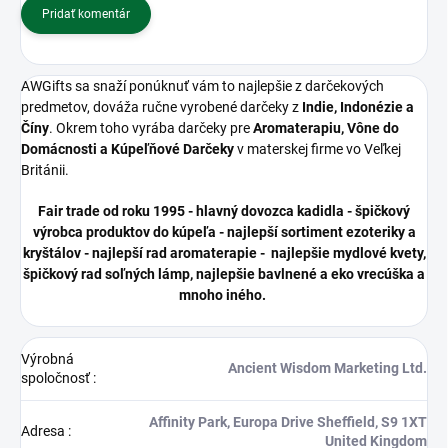
Pridať komentár
AWGifts sa snaží ponúknuť vám to najlepšie z darčekových
predmetov, dováža ručne vyrobené darčeky z
Indie, Indonézie a
Číny
. Okrem toho vyrába darčeky pre
Aromaterapiu, Vône do
Domácnosti a Kúpeľňové Darčeky
v materskej firme vo Veľkej
Británii.
Fair trade od roku 1995 - hlavný dovozca kadidla - špičkový
výrobca produktov do kúpeľa - najlepší sortiment ezoteriky a
kryštálov - najlepší rad aromaterapie - najlepšie mydlové kvety,
špičkový rad soľných lámp, najlepšie bavlnené a eko vrecúška a
mnoho iného.
Výrobná
Ancient Wisdom Marketing Ltd.
spoločnosť
:
Affinity Park, Europa Drive Sheffield, S9 1XT
Adresa
:
United Kingdom