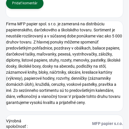
Pridať komentár
Firma MFP papier spol. s r.o. je zameraná na distribúciu
papierenského, darčekového a školského tovaru. Sortiment je
neustále rozširovaný a v súčasnej dobe ponúkame viac ako 5 000
druhov tovaru. Z hlavnej ponuky môžeme spomenúť
predovšetkým pohľadnice, pozdravy v obálkach, baliace papiere,
darčekové tašky, maľovanky, pexesá, vystrihovačky, záložky,
diplomy, listové papiere, stuhy, rozety, menovky, pastelky, školské
dosky, školské boxy, dosky na abecedu, podložky na stôl,
záznamové knihy, bloky, náčrtníky, skicáre, kresliace kartóny
(výkresy), papierové hodiny, rozvrhy, denníčky (záznamníky
domácich úloh), kružidlá, ceruzky, voskové pastelky, pravítka a
iné. Zo sezónneho sortimentu sú to predovšetkým kalendáre,
diáre, veľkonočný a vianočný tovar.V prípade tohto druhu tovaru
garantujeme vysokú kvalitu a prijateľné ceny.
Výrobná
MFP papier s.r.o.
spoločnosť
: