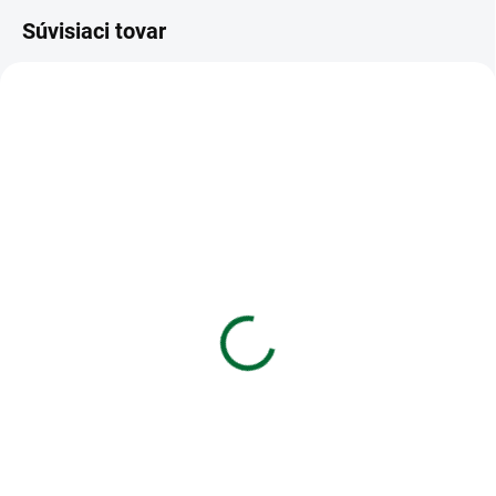
Súvisiaci tovar
VIAC ZA MENEJ
VIAC ZA MENEJ
SKLADOM
SKLADOM
(>5 KS)
(>5 KS)
Obálka bublinková G17,
Etikety Emerson A4
250 x 350 mm (240 x
210x148 - 2 etikety, biele
340)
€0,10
€0,31
Do košíka
Do košíka
Etikety Emerson A4 210x148 - 2
etikety, biele
Obálka bublinková G17, 250 x
350 mm (240 x 340)