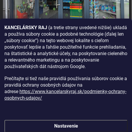
KANCELÁRSKY RAJ
(a tretie strany uvedené nižšie) ukladá
a používa súbory cookie a podobné technológie (ďalej len
AKO SA K NÁM DOSTANETE?
„súbory cookie“) na tejto webovej lokalite s cieľom
poskytovať lepšie a ľahšie použiteľné funkcie prehliadania,
na štatistické a analytické účely, na poskytovanie cieleného
a relevantného marketingu a na poskytovanie
používateľských dát nástrojom Google.
Prečítajte si tiež naše pravidlá používania súborov cookie a
pravidlá ochrany osobných údajov na
adrese
https://www.kancelarskyraj.sk/podmienky-ochrany-
osobnych-udajov/
Nastavenie