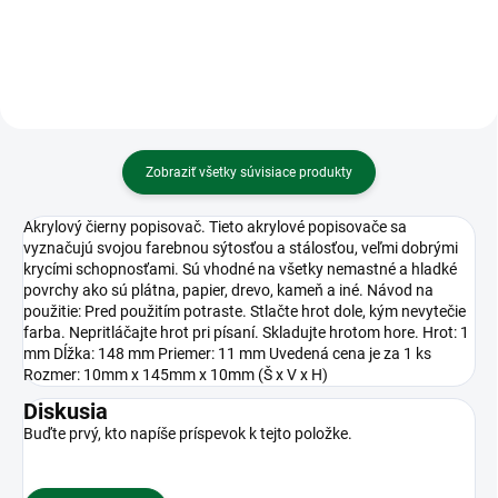
Zobraziť všetky súvisiace produkty
Akrylový čierny popisovač. Tieto akrylové popisovače sa
vyznačujú svojou farebnou sýtosťou a stálosťou, veľmi dobrými
krycími schopnosťami. Sú vhodné na všetky nemastné a hladké
povrchy ako sú plátna, papier, drevo, kameň a iné. Návod na
použitie: Pred použitím potraste. Stlačte hrot dole, kým nevytečie
farba. Nepritláčajte hrot pri písaní. Skladujte hrotom hore. Hrot: 1
mm Dĺžka: 148 mm Priemer: 11 mm Uvedená cena je za 1 ks
Rozmer: 10mm x 145mm x 10mm (Š x V x H)
Diskusia
Buďte prvý, kto napíše príspevok k tejto položke.